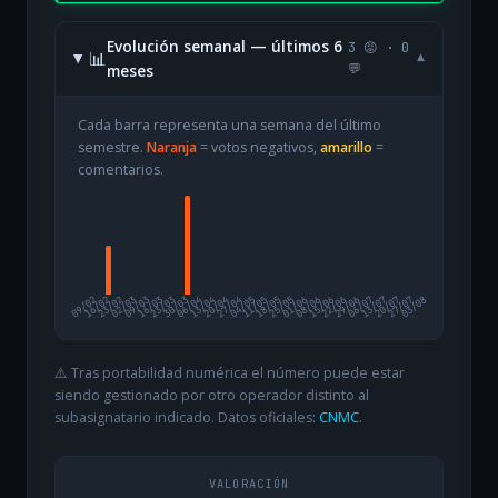
Evolución semanal — últimos 6
3 😡 · 0
📊
▾
meses
💬
Cada barra representa una semana del último
semestre.
Naranja
= votos negativos,
amarillo
=
comentarios.
09/02
16/02
23/02
02/03
09/03
16/03
23/03
30/03
06/04
13/04
20/04
27/04
04/05
11/05
18/05
25/05
01/06
08/06
15/06
22/06
29/06
06/07
13/07
20/07
27/07
03/08
⚠️ Tras portabilidad numérica el número puede estar
siendo gestionado por otro operador distinto al
subasignatario indicado. Datos oficiales:
CNMC
.
VALORACIÓN