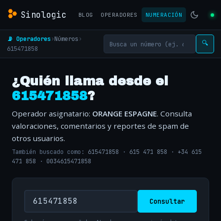
Sinologic
BLOG
OPERADORES
NUMERACIÓN
📡 Operadores
›
Números
›
🔍
615471858
¿Quién llama desde el
615471858
?
Operador asignatario:
ORANGE ESPAGNE
. Consulta
valoraciones, comentarios y reportes de spam de
otros usuarios.
También buscado como:
615471858
·
615 471 858
·
+34 615
471 858
·
0034615471858
Consultar