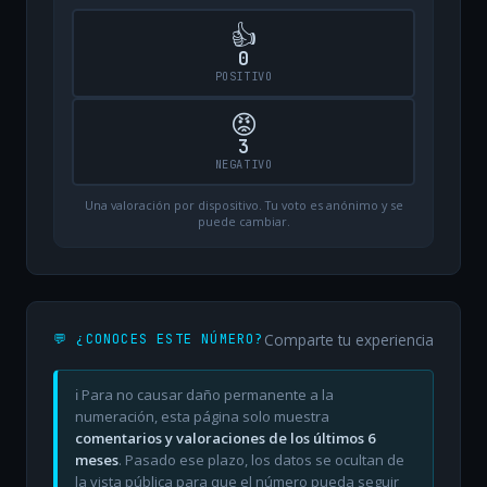
👍
0
POSITIVO
😡
3
NEGATIVO
Una valoración por dispositivo. Tu voto es anónimo y se
puede cambiar.
Comparte tu experiencia
💬 ¿CONOCES ESTE NÚMERO?
ℹ️ Para no causar daño permanente a la
numeración, esta página solo muestra
comentarios y valoraciones de los últimos 6
meses
. Pasado ese plazo, los datos se ocultan de
la vista pública para que el número pueda seguir