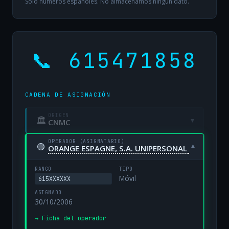
Solo números españoles. No almacenamos ningún dato.
📞 615471858
CADENA DE ASIGNACIÓN
ORIGEN
🏛
▾
CNMC
OPERADOR (ASIGNATARIO)
🟢
▾
ORANGE ESPAGNE, S.A. UNIPERSONAL
RANGO
TIPO
Móvil
615XXXXXX
ASIGNADO
30/10/2006
→ Ficha del operador