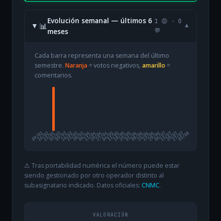
Evolución semanal — últimos 6
1 😡 · 0
📊
▾
meses
💬
Cada barra representa una semana del último
semestre.
Naranja
= votos negativos,
amarillo
=
comentarios.
09/02
16/02
23/02
02/03
09/03
16/03
23/03
30/03
06/04
13/04
20/04
27/04
04/05
11/05
18/05
25/05
01/06
08/06
15/06
22/06
29/06
06/07
13/07
20/07
27/07
03/08
⚠️ Tras portabilidad numérica el número puede estar
siendo gestionado por otro operador distinto al
subasignatario indicado. Datos oficiales:
CNMC
.
VALORACIÓN