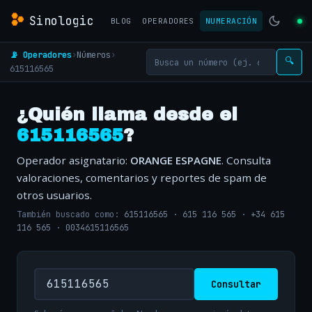
Sinologic
BLOG
OPERADORES
NUMERACIÓN
📡 Operadores
›
Números
›
🔍
615116565
¿Quién llama desde el
615116565
?
Operador asignatario:
ORANGE ESPAGNE
. Consulta
valoraciones, comentarios y reportes de spam de
otros usuarios.
También buscado como:
615116565
·
615 116 565
·
+34 615
116 565
·
0034615116565
Consultar