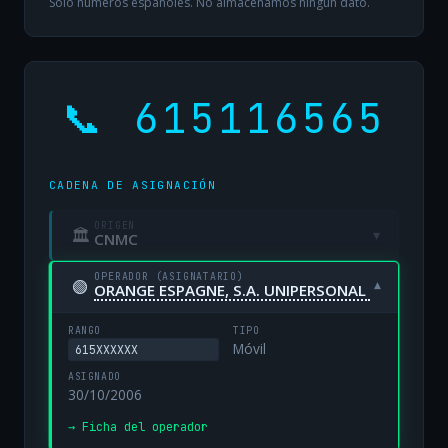
Solo números españoles. No almacenamos ningún dato.
📞 615116565
CADENA DE ASIGNACIÓN
ORIGEN
🏛
▾
CNMC
OPERADOR (ASIGNATARIO)
🟢
▾
ORANGE ESPAGNE, S.A. UNIPERSONAL
RANGO
TIPO
Móvil
615XXXXXX
ASIGNADO
30/10/2006
→ Ficha del operador