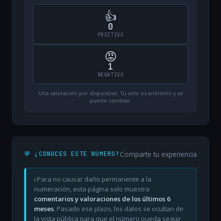
👍
0
POSITIVO
😡
1
NEGATIVO
Una valoración por dispositivo. Tu voto es anónimo y se
puede cambiar.
Comparte tu experiencia
💬 ¿CONOCES ESTE NÚMERO?
ℹ️ Para no causar daño permanente a la
numeración, esta página solo muestra
comentarios y valoraciones de los últimos 6
meses
. Pasado ese plazo, los datos se ocultan de
la vista pública para que el número pueda seguir