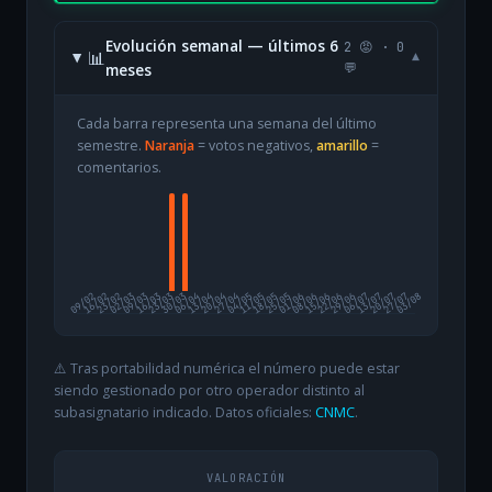
Evolución semanal — últimos 6
2 😡 · 0
📊
▾
meses
💬
Cada barra representa una semana del último
semestre.
Naranja
= votos negativos,
amarillo
=
comentarios.
09/02
16/02
23/02
02/03
09/03
16/03
23/03
30/03
06/04
13/04
20/04
27/04
04/05
11/05
18/05
25/05
01/06
08/06
15/06
22/06
29/06
06/07
13/07
20/07
27/07
03/08
⚠️ Tras portabilidad numérica el número puede estar
siendo gestionado por otro operador distinto al
subasignatario indicado. Datos oficiales:
CNMC
.
VALORACIÓN