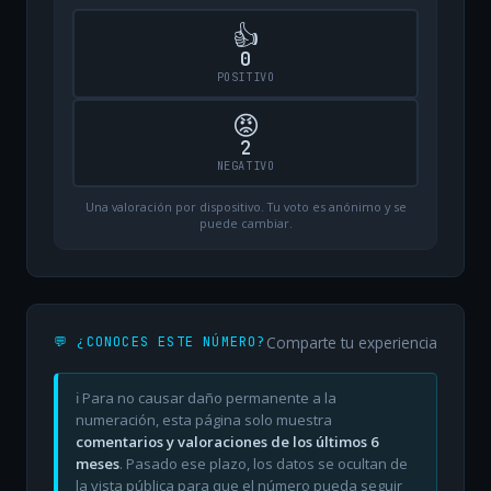
👍
0
POSITIVO
😡
2
NEGATIVO
Una valoración por dispositivo. Tu voto es anónimo y se
puede cambiar.
Comparte tu experiencia
💬 ¿CONOCES ESTE NÚMERO?
ℹ️ Para no causar daño permanente a la
numeración, esta página solo muestra
comentarios y valoraciones de los últimos 6
meses
. Pasado ese plazo, los datos se ocultan de
la vista pública para que el número pueda seguir