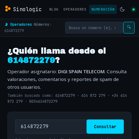
Sinologic
BLOG
OPERADORES
NUMERACIÓN
📡 Operadores
›
Números
›
🔍
614872279
¿Quién llama desde el
614872279
?
Operador asignatario:
DIGI SPAIN TELECOM
. Consulta
valoraciones, comentarios y reportes de spam de
otros usuarios.
También buscado como:
614872279
·
614 872 279
·
+34 614
872 279
·
0034614872279
Consultar