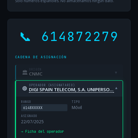
Solo números españoles. No almacenamos ningún dato.
📞 614872279
CADENA DE ASIGNACIÓN
ORIGEN
🏛
▾
CNMC
OPERADOR (ASIGNATARIO)
🟢
▾
DIGI SPAIN TELECOM, S.A. UNIPERSONAL
RANGO
TIPO
Móvil
6148XXXXX
ASIGNADO
22/07/2025
→ Ficha del operador