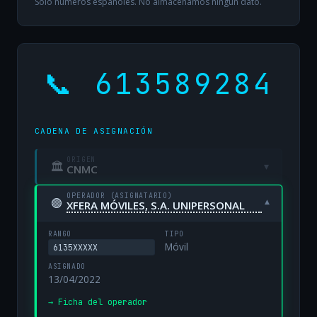
Solo números españoles. No almacenamos ningún dato.
📞 613589284
CADENA DE ASIGNACIÓN
ORIGEN
🏛
▾
CNMC
OPERADOR (ASIGNATARIO)
🟢
▾
XFERA MÓVILES, S.A. UNIPERSONAL
RANGO
TIPO
Móvil
6135XXXXX
ASIGNADO
13/04/2022
→ Ficha del operador