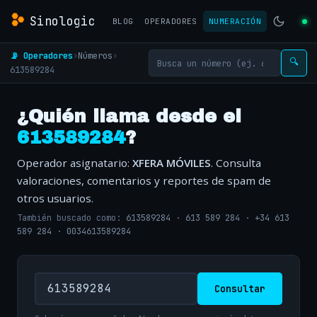
Sinologic
BLOG
OPERADORES
NUMERACIÓN
📡 Operadores
›
Números
›
🔍
613589284
¿Quién llama desde el
613589284
?
Operador asignatario:
XFERA MÓVILES
. Consulta
valoraciones, comentarios y reportes de spam de
otros usuarios.
También buscado como:
613589284
·
613 589 284
·
+34 613
589 284
·
0034613589284
Consultar