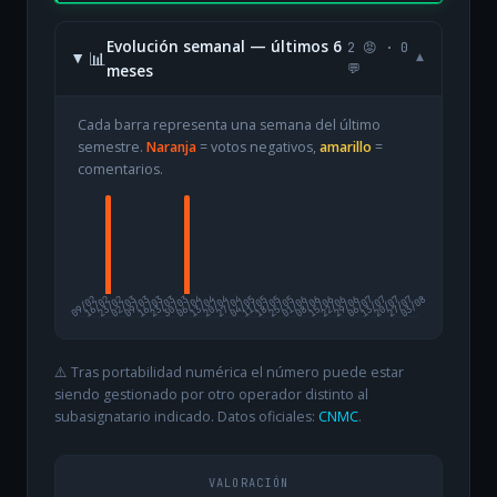
Evolución semanal — últimos 6
2 😡 · 0
📊
▾
meses
💬
Cada barra representa una semana del último
semestre.
Naranja
= votos negativos,
amarillo
=
comentarios.
09/02
16/02
23/02
02/03
09/03
16/03
23/03
30/03
06/04
13/04
20/04
27/04
04/05
11/05
18/05
25/05
01/06
08/06
15/06
22/06
29/06
06/07
13/07
20/07
27/07
03/08
⚠️ Tras portabilidad numérica el número puede estar
siendo gestionado por otro operador distinto al
subasignatario indicado. Datos oficiales:
CNMC
.
VALORACIÓN