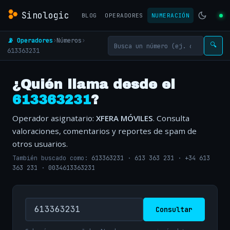
Sinologic
BLOG
OPERADORES
NUMERACIÓN
📡 Operadores
›
Números
›
🔍
613363231
¿Quién llama desde el
613363231
?
Operador asignatario:
XFERA MÓVILES
. Consulta
valoraciones, comentarios y reportes de spam de
otros usuarios.
También buscado como:
613363231
·
613 363 231
·
+34 613
363 231
·
0034613363231
Consultar