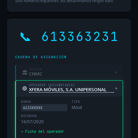
Solo números españoles. No almacenamos ningún dato.
📞 613363231
CADENA DE ASIGNACIÓN
ORIGEN
🏛
▾
CNMC
OPERADOR (ASIGNATARIO)
🟢
▾
XFERA MÓVILES, S.A. UNIPERSONAL
RANGO
TIPO
Móvil
6133XXXXX
ASIGNADO
16/07/2020
→ Ficha del operador