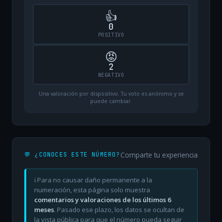
👍
0
POSITIVO
😡
2
NEGATIVO
Una valoración por dispositivo. Tu voto es anónimo y se
puede cambiar.
Comparte tu experiencia
💬 ¿CONOCES ESTE NÚMERO?
ℹ️ Para no causar daño permanente a la
numeración, esta página solo muestra
comentarios y valoraciones de los últimos 6
meses
. Pasado ese plazo, los datos se ocultan de
la vista pública para que el número pueda seguir