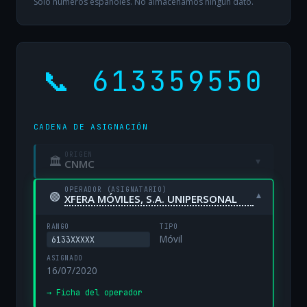
Solo números españoles. No almacenamos ningún dato.
📞 613359550
CADENA DE ASIGNACIÓN
ORIGEN
🏛
▾
CNMC
OPERADOR (ASIGNATARIO)
🟢
▾
XFERA MÓVILES, S.A. UNIPERSONAL
RANGO
TIPO
Móvil
6133XXXXX
ASIGNADO
16/07/2020
→ Ficha del operador