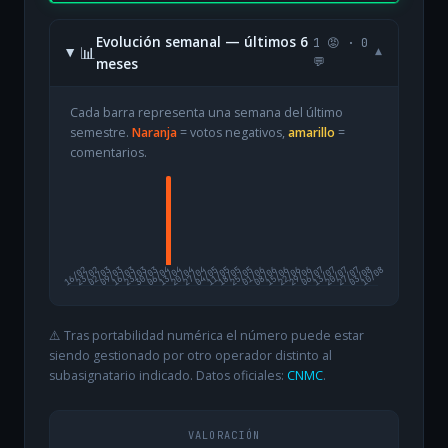
Evolución semanal — últimos 6
1 😡 · 0
📊
▾
meses
💬
Cada barra representa una semana del último
semestre.
Naranja
= votos negativos,
amarillo
=
comentarios.
16/02
23/02
02/03
09/03
16/03
23/03
30/03
06/04
13/04
20/04
27/04
04/05
11/05
18/05
25/05
01/06
08/06
15/06
22/06
29/06
06/07
13/07
20/07
27/07
03/08
10/08
⚠️ Tras portabilidad numérica el número puede estar
siendo gestionado por otro operador distinto al
subasignatario indicado. Datos oficiales:
CNMC
.
VALORACIÓN