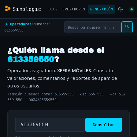
Sinologic
BLOG
OPERADORES
NUMERACIÓN
📡 Operadores
›
Números
›
🔍
613359550
¿Quién llama desde el
613359550
?
Operador asignatario:
XFERA MÓVILES
. Consulta
valoraciones, comentarios y reportes de spam de
otros usuarios.
También buscado como:
613359550
·
613 359 550
·
+34 613
359 550
·
0034613359550
Consultar