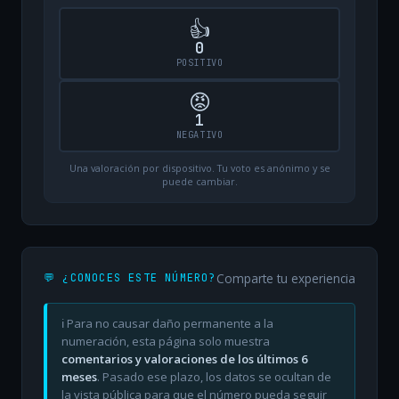
👍
0
POSITIVO
😡
1
NEGATIVO
Una valoración por dispositivo. Tu voto es anónimo y se
puede cambiar.
Comparte tu experiencia
💬 ¿CONOCES ESTE NÚMERO?
ℹ️ Para no causar daño permanente a la
numeración, esta página solo muestra
comentarios y valoraciones de los últimos 6
meses
. Pasado ese plazo, los datos se ocultan de
la vista pública para que el número pueda seguir