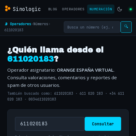
Sinologic
BLOG
OPERADORES
NUMERACIÓN
📡 Operadores
›
Números
›
🔍
611020183
¿Quién llama desde el
611020183
?
Operador asignatario:
ORANGE ESPAÑA VIRTUAL
.
Consulta valoraciones, comentarios y reportes de
spam de otros usuarios.
También buscado como:
611020183
·
611 020 183
·
+34 611
020 183
·
0034611020183
Consultar