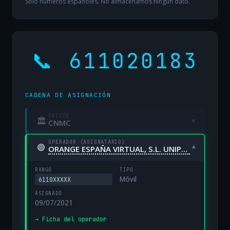
Solo números españoles. No almacenamos ningún dato.
📞 611020183
CADENA DE ASIGNACIÓN
ORIGEN
🏛
▾
CNMC
OPERADOR (ASIGNATARIO)
🟢
▾
ORANGE ESPAÑA VIRTUAL, S.L. UNIPERSONAL
RANGO
TIPO
Móvil
6110XXXXX
ASIGNADO
09/07/2021
→ Ficha del operador