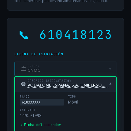
Solo números españoles. No almacenamos ningún dato.
📞 610418123
CADENA DE ASIGNACIÓN
ORIGEN
🏛
▾
CNMC
OPERADOR (ASIGNATARIO)
🟢
▾
VODAFONE ESPAÑA, S.A. UNIPERSONAL
RANGO
TIPO
Móvil
610XXXXXX
ASIGNADO
14/05/1998
→ Ficha del operador