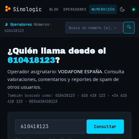
Sinologic
BLOG
OPERADORES
NUMERACIÓN
📡 Operadores
›
Números
›
🔍
610418123
¿Quién llama desde el
610418123
?
Operador asignatario:
VODAFONE ESPAÑA
. Consulta
valoraciones, comentarios y reportes de spam de
otros usuarios.
También buscado como:
610418123
·
610 418 123
·
+34 610
418 123
·
0034610418123
Consultar