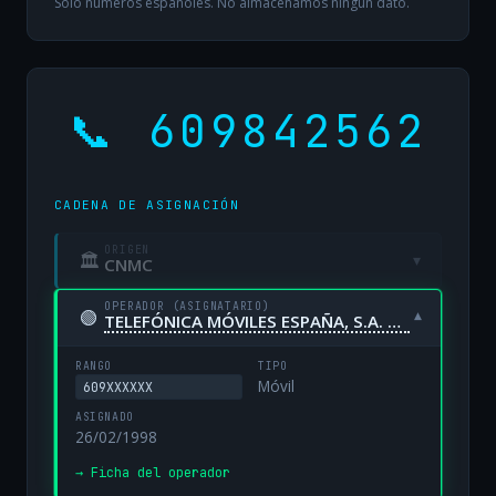
Solo números españoles. No almacenamos ningún dato.
📞 609842562
CADENA DE ASIGNACIÓN
ORIGEN
🏛
▾
CNMC
OPERADOR (ASIGNATARIO)
🟢
▾
TELEFÓNICA MÓVILES ESPAÑA, S.A. UNIPERSONAL
RANGO
TIPO
Móvil
609XXXXXX
ASIGNADO
26/02/1998
→ Ficha del operador