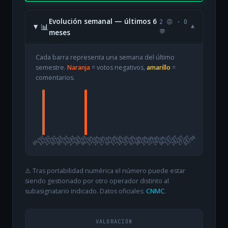
Evolución semanal — últimos 6
2 😡 · 0
📊
▾
meses
💬
Cada barra representa una semana del último
semestre.
Naranja
= votos negativos,
amarillo
=
comentarios.
09/02
16/02
23/02
02/03
09/03
16/03
23/03
30/03
06/04
13/04
20/04
27/04
04/05
11/05
18/05
25/05
01/06
08/06
15/06
22/06
29/06
06/07
13/07
20/07
27/07
03/08
⚠️ Tras portabilidad numérica el número puede estar
siendo gestionado por otro operador distinto al
subasignatario indicado. Datos oficiales:
CNMC
.
VALORACIÓN