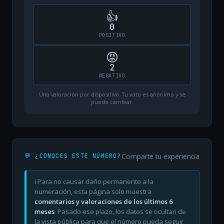
👍
0
POSITIVO
😡
2
NEGATIVO
Una valoración por dispositivo. Tu voto es anónimo y se
puede cambiar.
Comparte tu experiencia
💬 ¿CONOCES ESTE NÚMERO?
ℹ️ Para no causar daño permanente a la
numeración, esta página solo muestra
comentarios y valoraciones de los últimos 6
meses
. Pasado ese plazo, los datos se ocultan de
la vista pública para que el número pueda seguir