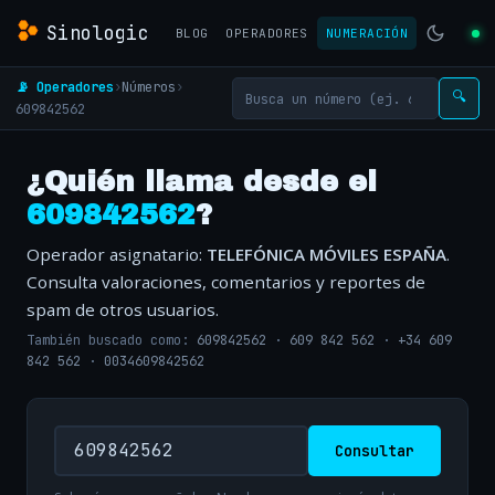
Sinologic
BLOG
OPERADORES
NUMERACIÓN
📡 Operadores
›
Números
›
🔍
609842562
¿Quién llama desde el
609842562
?
Operador asignatario:
TELEFÓNICA MÓVILES ESPAÑA
.
Consulta valoraciones, comentarios y reportes de
spam de otros usuarios.
También buscado como:
609842562
·
609 842 562
·
+34 609
842 562
·
0034609842562
Consultar