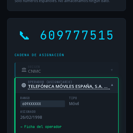
Solo números españoles. No almacenamos ningún dato.
📞 609777515
CADENA DE ASIGNACIÓN
ORIGEN
🏛
▾
CNMC
OPERADOR (ASIGNATARIO)
🟢
▾
TELEFÓNICA MÓVILES ESPAÑA, S.A. UNIPERSONAL
RANGO
TIPO
Móvil
609XXXXXX
ASIGNADO
26/02/1998
→ Ficha del operador