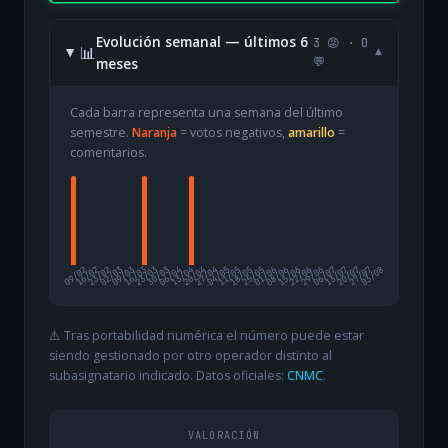
Evolución semanal — últimos 6
3 😡 · 0
📊
▾
meses
💬
Cada barra representa una semana del último
semestre.
Naranja
= votos negativos,
amarillo
=
comentarios.
09/02
16/02
23/02
02/03
09/03
16/03
23/03
30/03
06/04
13/04
20/04
27/04
04/05
11/05
18/05
25/05
01/06
08/06
15/06
22/06
29/06
06/07
13/07
20/07
27/07
03/08
⚠️ Tras portabilidad numérica el número puede estar
siendo gestionado por otro operador distinto al
subasignatario indicado. Datos oficiales:
CNMC
.
VALORACIÓN