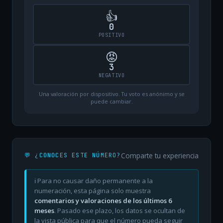
👍
0
POSITIVO
😡
3
NEGATIVO
Una valoración por dispositivo. Tu voto es anónimo y se
puede cambiar.
Comparte tu experiencia
💬 ¿CONOCES ESTE NÚMERO?
ℹ️ Para no causar daño permanente a la
numeración, esta página solo muestra
comentarios y valoraciones de los últimos 6
meses
. Pasado ese plazo, los datos se ocultan de
la vista pública para que el número pueda seguir