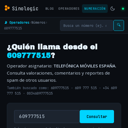
Sinologic
BLOG
OPERADORES
NUMERACIÓN
📡 Operadores
›
Números
›
🔍
609777515
¿Quién llama desde el
609777515
?
Operador asignatario:
TELEFÓNICA MÓVILES ESPAÑA
.
Consulta valoraciones, comentarios y reportes de
spam de otros usuarios.
También buscado como:
609777515
·
609 777 515
·
+34 609
777 515
·
0034609777515
Consultar