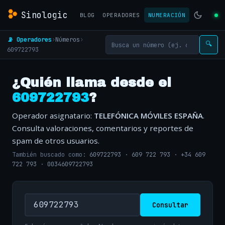
Sinologic
BLOG
OPERADORES
NUMERACIÓN
📡 Operadores
›
Números
›
🔍
609722793
¿Quién llama desde el
609722793
?
Operador asignatario:
TELEFÓNICA MÓVILES ESPAÑA
.
Consulta valoraciones, comentarios y reportes de
spam de otros usuarios.
También buscado como:
609722793
·
609 722 793
·
+34 609
722 793
·
0034609722793
Consultar