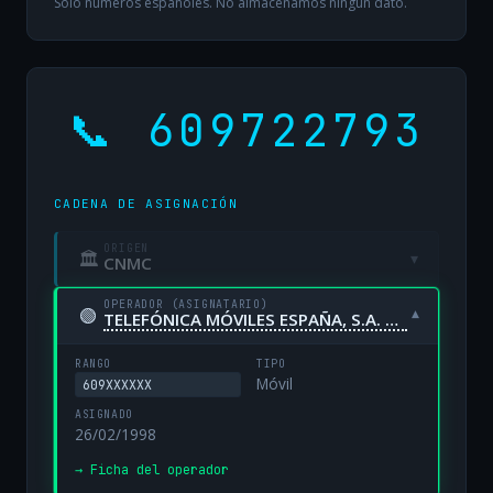
Solo números españoles. No almacenamos ningún dato.
📞 609722793
CADENA DE ASIGNACIÓN
ORIGEN
🏛
▾
CNMC
OPERADOR (ASIGNATARIO)
🟢
▾
TELEFÓNICA MÓVILES ESPAÑA, S.A. UNIPERSONAL
RANGO
TIPO
Móvil
609XXXXXX
ASIGNADO
26/02/1998
→ Ficha del operador