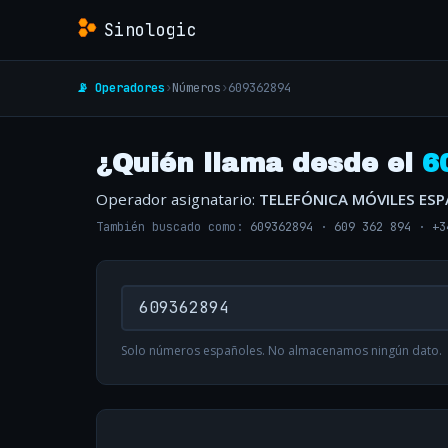
Sinologic
📡 Operadores
›
Números
›
609362894
¿Quién llama desde el
6
Operador asignatario:
TELEFÓNICA MÓVILES ES
También buscado como:
609362894
·
609 362 894
·
+3
Solo números españoles. No almacenamos ningún dato.