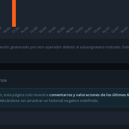
04
20/04
27/04
04/05
11/05
18/05
25/05
01/06
08/06
15/06
22/06
29/06
06/07
13/07
20/07
endo gestionado por otro operador distinto al subasignatario indicado. Datos
ncia
n, esta página solo muestra
comentarios y valoraciones de los últimos 
ilizándose sin arrastrar un historial negativo indefinido.