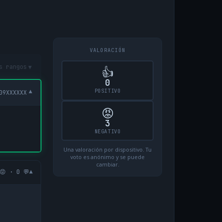
VALORACIÓN
▾
s rangos
👍
0
POSITIVO
▾
09XXXXXX
😡
3
NEGATIVO
Una valoración por dispositivo. Tu
voto es anónimo y se puede
cambiar.
▾
😡 · 0 💬