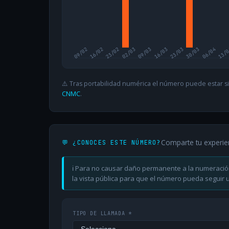
09/02
16/02
23/02
02/03
09/03
16/03
23/03
30/03
06/04
13/
⚠️ Tras portabilidad numérica el número puede estar si
CNMC
.
Comparte tu experie
💬 ¿CONOCES ESTE NÚMERO?
ℹ️ Para no causar daño permanente a la numeració
la vista pública para que el número pueda seguir ut
TIPO DE LLAMADA *