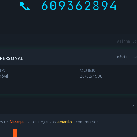
📞 609362894
Asigna lo
Móvil · 6
NIPERSONAL
IPO
ASIGNADO
óvil
26/02/1998
3 
estre.
Naranja
= votos negativos,
amarillo
= comentarios.