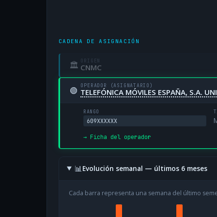
CADENA DE ASIGNACIÓN
ORIGEN
🏛
CNMC
OPERADOR (ASIGNATARIO)
🟢
TELEFÓNICA MÓVILES ESPAÑA, S.A. U
RANGO
T
M
609XXXXXX
→ Ficha del operador
📊
Evolución semanal — últimos 6 meses
Cada barra representa una semana del último sem