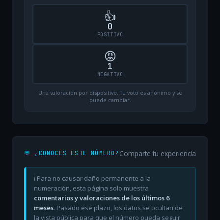
👍
0
POSITIVO
😡
1
NEGATIVO
Una valoración por dispositivo. Tu voto es anónimo y se
puede cambiar.
Comparte tu experiencia
💬 ¿CONOCES ESTE NÚMERO?
ℹ️ Para no causar daño permanente a la
numeración, esta página solo muestra
comentarios y valoraciones de los últimos 6
meses
. Pasado ese plazo, los datos se ocultan de
la vista pública para que el número pueda seguir