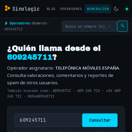
Sinologic
BLOG
OPERADORES
NUMERACIÓN
📡 Operadores
›
Números
›
🔍
609245711
¿Quién llama desde el
609245711
?
Operador asignatario:
TELEFÓNICA MÓVILES ESPAÑA
.
Consulta valoraciones, comentarios y reportes de
spam de otros usuarios.
También buscado como:
609245711
·
609 245 711
·
+34 609
245 711
·
0034609245711
Consultar