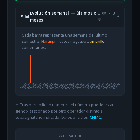
Evolución semanal — últimos 6
1 😡 · 0
📊
▾
meses
💬
Cada barra representa una semana del último
semestre.
Naranja
= votos negativos,
amarillo
=
comentarios.
09/02
16/02
23/02
02/03
09/03
16/03
23/03
30/03
06/04
13/04
20/04
27/04
04/05
11/05
18/05
25/05
01/06
08/06
15/06
22/06
29/06
06/07
13/07
20/07
27/07
03/08
⚠️ Tras portabilidad numérica el número puede estar
siendo gestionado por otro operador distinto al
subasignatario indicado. Datos oficiales:
CNMC
.
VALORACIÓN