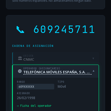
Solo números españoles. No almacenamos ningún dato.
📞 609245711
CADENA DE ASIGNACIÓN
ORIGEN
🏛
▾
CNMC
OPERADOR (ASIGNATARIO)
🟢
▾
TELEFÓNICA MÓVILES ESPAÑA, S.A. UNIPERSONAL
RANGO
TIPO
Móvil
609XXXXXX
ASIGNADO
26/02/1998
→ Ficha del operador