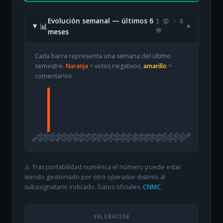
Evolución semanal — últimos 6
1 😡 · 0
📊
▾
meses
💬
Cada barra representa una semana del último
semestre.
Naranja
= votos negativos,
amarillo
=
comentarios.
09/02
16/02
23/02
02/03
09/03
16/03
23/03
30/03
06/04
13/04
20/04
27/04
04/05
11/05
18/05
25/05
01/06
08/06
15/06
22/06
29/06
06/07
13/07
20/07
27/07
03/08
⚠️ Tras portabilidad numérica el número puede estar
siendo gestionado por otro operador distinto al
subasignatario indicado. Datos oficiales:
CNMC
.
VALORACIÓN