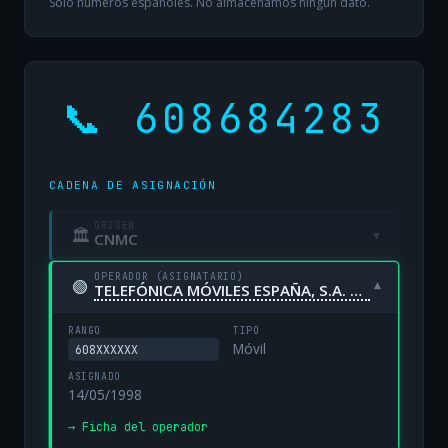
Solo números españoles. No almacenamos ningún dato.
📞 608684283
CADENA DE ASIGNACIÓN
ORIGEN
🏛
▾
CNMC
OPERADOR (ASIGNATARIO)
🟢
▾
TELEFÓNICA MÓVILES ESPAÑA, S.A. UNIPERSONAL
RANGO
TIPO
Móvil
608XXXXXX
ASIGNADO
14/05/1998
→ Ficha del operador