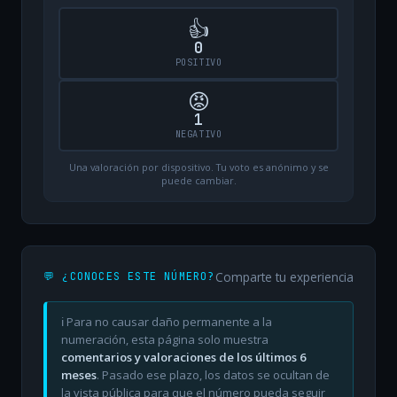
👍
0
POSITIVO
😡
1
NEGATIVO
Una valoración por dispositivo. Tu voto es anónimo y se
puede cambiar.
Comparte tu experiencia
💬 ¿CONOCES ESTE NÚMERO?
ℹ️ Para no causar daño permanente a la
numeración, esta página solo muestra
comentarios y valoraciones de los últimos 6
meses
. Pasado ese plazo, los datos se ocultan de
la vista pública para que el número pueda seguir