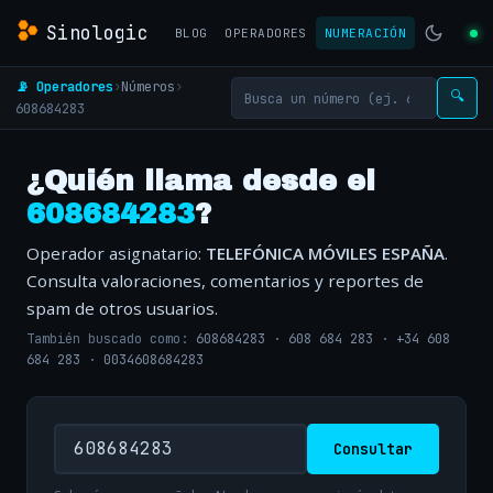
Sinologic
BLOG
OPERADORES
NUMERACIÓN
📡 Operadores
›
Números
›
🔍
608684283
¿Quién llama desde el
608684283
?
Operador asignatario:
TELEFÓNICA MÓVILES ESPAÑA
.
Consulta valoraciones, comentarios y reportes de
spam de otros usuarios.
También buscado como:
608684283
·
608 684 283
·
+34 608
684 283
·
0034608684283
Consultar