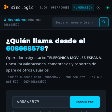
Sinologic
BLOG
OPERADORES
NUMERACIÓN
📡 Operadores
›
Números
›
🔍
608668579
¿Quién llama desde el
608668579
?
Operador asignatario:
TELEFÓNICA MÓVILES ESPAÑA
.
Consulta valoraciones, comentarios y reportes de
spam de otros usuarios.
También buscado como:
608668579
·
608 668 579
·
+34 608
668 579
·
0034608668579
Consultar