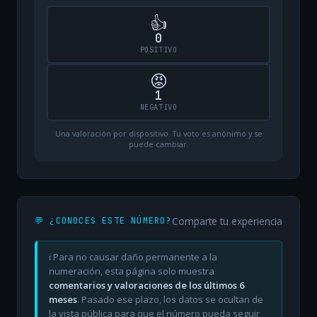
👍
0
POSITIVO
😡
1
NEGATIVO
Una valoración por dispositivo. Tu voto es anónimo y se
puede cambiar.
Comparte tu experiencia
💬 ¿CONOCES ESTE NÚMERO?
ℹ️ Para no causar daño permanente a la
numeración, esta página solo muestra
comentarios y valoraciones de los últimos 6
meses
. Pasado ese plazo, los datos se ocultan de
la vista pública para que el número pueda seguir