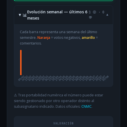
Evolución semanal — últimos 6
1 😡 · 0
📊
▾
meses
💬
Cada barra representa una semana del último
semestre.
Naranja
= votos negativos,
amarillo
=
comentarios.
09/02
16/02
23/02
02/03
09/03
16/03
23/03
30/03
06/04
13/04
20/04
27/04
04/05
11/05
18/05
25/05
01/06
08/06
15/06
22/06
29/06
06/07
13/07
20/07
27/07
03/08
⚠️ Tras portabilidad numérica el número puede estar
siendo gestionado por otro operador distinto al
subasignatario indicado. Datos oficiales:
CNMC
.
VALORACIÓN