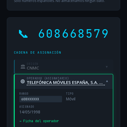
Solo números españoles. No almacenamos ningún dato.
📞 608668579
CADENA DE ASIGNACIÓN
ORIGEN
🏛
▾
CNMC
OPERADOR (ASIGNATARIO)
🟢
▾
TELEFÓNICA MÓVILES ESPAÑA, S.A. UNIPERSONAL
RANGO
TIPO
Móvil
608XXXXXX
ASIGNADO
14/05/1998
→ Ficha del operador