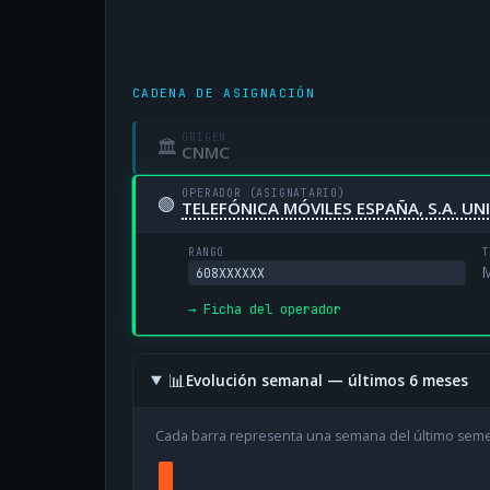
CADENA DE ASIGNACIÓN
ORIGEN
🏛
CNMC
OPERADOR (ASIGNATARIO)
🟢
TELEFÓNICA MÓVILES ESPAÑA, S.A. U
RANGO
T
M
608XXXXXX
→ Ficha del operador
📊
Evolución semanal — últimos 6 meses
Cada barra representa una semana del último sem