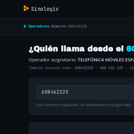
Sinologic
📡 Operadores
›
Números
›
608462225
¿Quién llama desde el
6
Operador asignatario:
TELEFÓNICA MÓVILES ES
También buscado como:
608462225
·
608 462 225
·
+3
Solo números españoles. No almacenamos ningún dato.