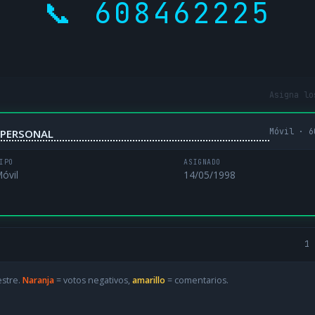
📞 608462225
Asigna lo
Móvil · 6
NIPERSONAL
IPO
ASIGNADO
óvil
14/05/1998
1 
estre.
Naranja
= votos negativos,
amarillo
= comentarios.