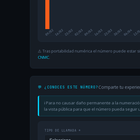
09/02
16/02
23/02
02/03
09/03
16/03
23/03
30/03
06/04
13/
⚠️ Tras portabilidad numérica el número puede estar si
CNMC
.
Comparte tu experie
💬 ¿CONOCES ESTE NÚMERO?
ℹ️ Para no causar daño permanente a la numeració
la vista pública para que el número pueda seguir ut
TIPO DE LLAMADA *