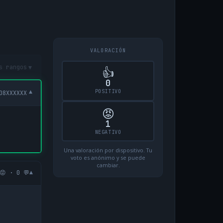
VALORACIÓN
▾
s rangos
👍
0
POSITIVO
▾
08XXXXXX
😡
1
NEGATIVO
Una valoración por dispositivo. Tu
voto es anónimo y se puede
cambiar.
▾
😡 · 0 💬