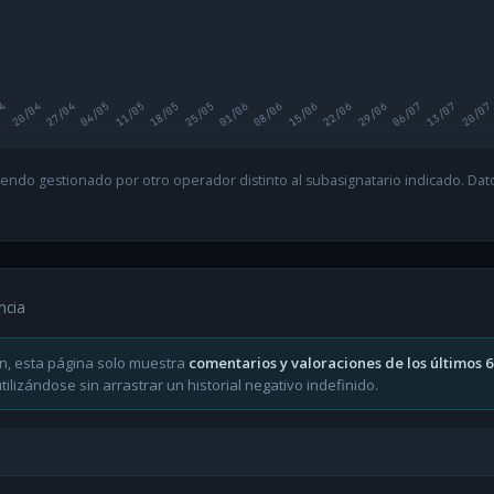
04
20/04
27/04
04/05
11/05
18/05
25/05
01/06
08/06
15/06
22/06
29/06
06/07
13/07
20/07
endo gestionado por otro operador distinto al subasignatario indicado. Datos
ncia
n, esta página solo muestra
comentarios y valoraciones de los últimos 
ilizándose sin arrastrar un historial negativo indefinido.