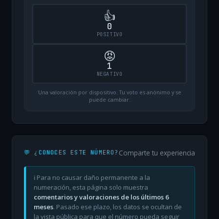
👍
0
POSITIVO
😡
1
NEGATIVO
Una valoración por dispositivo. Tu voto es anónimo y se
puede cambiar.
Comparte tu experiencia
💬 ¿CONOCES ESTE NÚMERO?
ℹ️ Para no causar daño permanente a la
numeración, esta página solo muestra
comentarios y valoraciones de los últimos 6
meses
. Pasado ese plazo, los datos se ocultan de
la vista pública para que el número pueda seguir