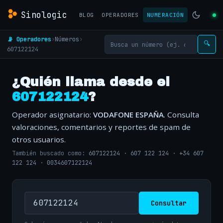
Sinologic
BLOG
OPERADORES
NUMERACIÓN
📡 Operadores
›
Números
›
🔍
607122124
¿Quién llama desde el
607122124
?
Operador asignatario:
VODAFONE ESPAÑA
. Consulta
valoraciones, comentarios y reportes de spam de
otros usuarios.
También buscado como:
607122124
·
607 122 124
·
+34 607
122 124
·
0034607122124
Consultar