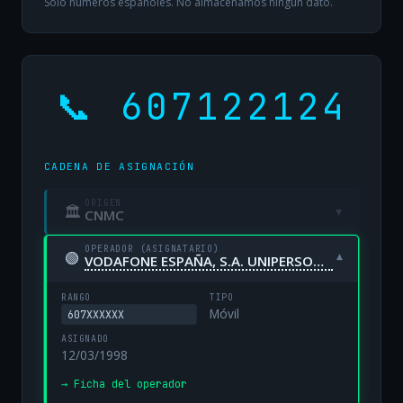
Solo números españoles. No almacenamos ningún dato.
📞 607122124
CADENA DE ASIGNACIÓN
ORIGEN
🏛
▾
CNMC
OPERADOR (ASIGNATARIO)
🟢
▾
VODAFONE ESPAÑA, S.A. UNIPERSONAL
RANGO
TIPO
Móvil
607XXXXXX
ASIGNADO
12/03/1998
→ Ficha del operador