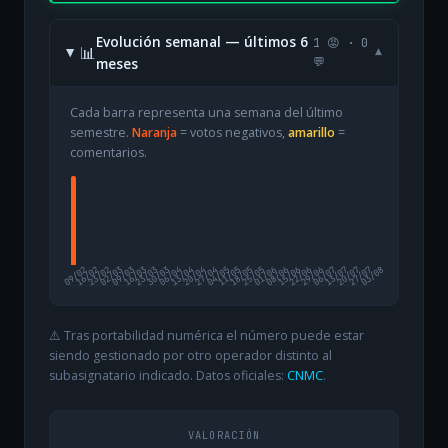
Evolución semanal — últimos 6
1 😡 · 0
📊
▾
meses
💬
Cada barra representa una semana del último
semestre.
Naranja
= votos negativos,
amarillo
=
comentarios.
09/02
16/02
23/02
02/03
09/03
16/03
23/03
30/03
06/04
13/04
20/04
27/04
04/05
11/05
18/05
25/05
01/06
08/06
15/06
22/06
29/06
06/07
13/07
20/07
27/07
03/08
⚠️ Tras portabilidad numérica el número puede estar
siendo gestionado por otro operador distinto al
subasignatario indicado. Datos oficiales:
CNMC
.
VALORACIÓN