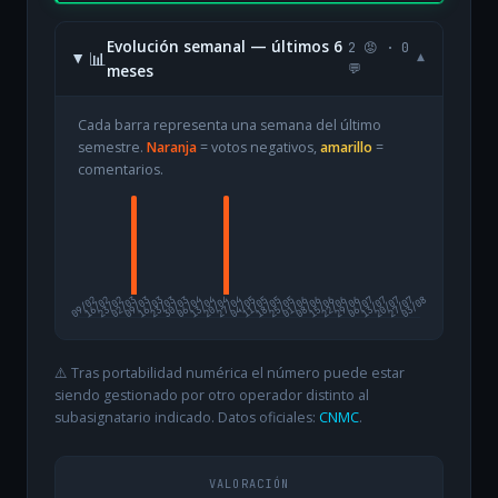
Evolución semanal — últimos 6
2 😡 · 0
📊
▾
meses
💬
Cada barra representa una semana del último
semestre.
Naranja
= votos negativos,
amarillo
=
comentarios.
09/02
16/02
23/02
02/03
09/03
16/03
23/03
30/03
06/04
13/04
20/04
27/04
04/05
11/05
18/05
25/05
01/06
08/06
15/06
22/06
29/06
06/07
13/07
20/07
27/07
03/08
⚠️ Tras portabilidad numérica el número puede estar
siendo gestionado por otro operador distinto al
subasignatario indicado. Datos oficiales:
CNMC
.
VALORACIÓN