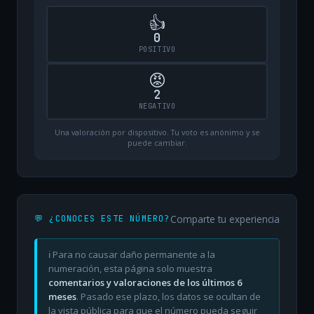
👍
0
POSITIVO
😡
2
NEGATIVO
Una valoración por dispositivo. Tu voto es anónimo y se
puede cambiar.
Comparte tu experiencia
💬 ¿CONOCES ESTE NÚMERO?
ℹ️ Para no causar daño permanente a la
numeración, esta página solo muestra
comentarios y valoraciones de los últimos 6
meses
. Pasado ese plazo, los datos se ocultan de
la vista pública para que el número pueda seguir