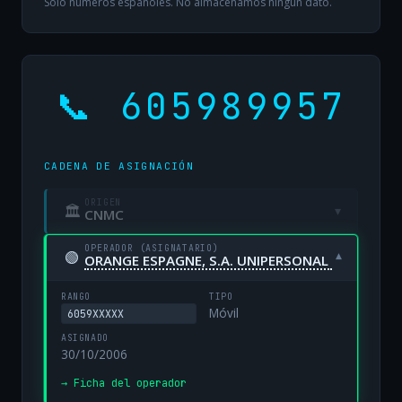
Solo números españoles. No almacenamos ningún dato.
📞 605989957
CADENA DE ASIGNACIÓN
ORIGEN
🏛
▾
CNMC
OPERADOR (ASIGNATARIO)
🟢
▾
ORANGE ESPAGNE, S.A. UNIPERSONAL
RANGO
TIPO
Móvil
6059XXXXX
ASIGNADO
30/10/2006
→ Ficha del operador