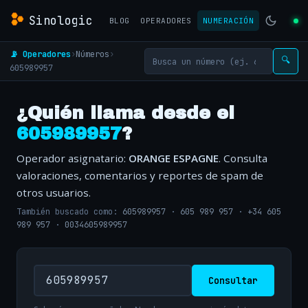
Sinologic
BLOG
OPERADORES
NUMERACIÓN
📡 Operadores
›
Números
›
🔍
605989957
¿Quién llama desde el
605989957
?
Operador asignatario:
ORANGE ESPAGNE
. Consulta
valoraciones, comentarios y reportes de spam de
otros usuarios.
También buscado como:
605989957
·
605 989 957
·
+34 605
989 957
·
0034605989957
Consultar