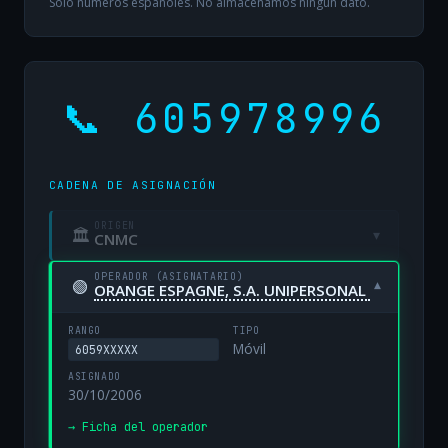
Solo números españoles. No almacenamos ningún dato.
📞 605978996
CADENA DE ASIGNACIÓN
ORIGEN
🏛
▾
CNMC
OPERADOR (ASIGNATARIO)
🟢
▾
ORANGE ESPAGNE, S.A. UNIPERSONAL
RANGO
TIPO
Móvil
6059XXXXX
ASIGNADO
30/10/2006
→ Ficha del operador