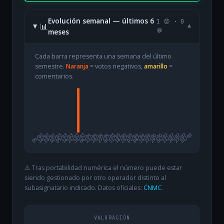
Evolución semanal — últimos 6
1 😡 · 0
📊
▾
meses
💬
Cada barra representa una semana del último
semestre.
Naranja
= votos negativos,
amarillo
=
comentarios.
09/02
16/02
23/02
02/03
09/03
16/03
23/03
30/03
06/04
13/04
20/04
27/04
04/05
11/05
18/05
25/05
01/06
08/06
15/06
22/06
29/06
06/07
13/07
20/07
27/07
03/08
⚠️ Tras portabilidad numérica el número puede estar
siendo gestionado por otro operador distinto al
subasignatario indicado. Datos oficiales:
CNMC
.
VALORACIÓN