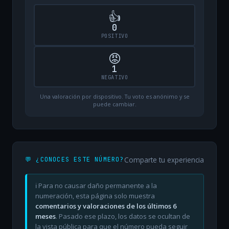
👍
0
POSITIVO
😡
1
NEGATIVO
Una valoración por dispositivo. Tu voto es anónimo y se
puede cambiar.
Comparte tu experiencia
💬 ¿CONOCES ESTE NÚMERO?
ℹ️ Para no causar daño permanente a la
numeración, esta página solo muestra
comentarios y valoraciones de los últimos 6
meses
. Pasado ese plazo, los datos se ocultan de
la vista pública para que el número pueda seguir