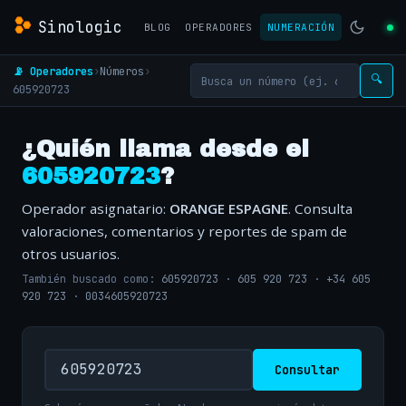
Sinologic
BLOG
OPERADORES
NUMERACIÓN
📡 Operadores
›
Números
›
🔍
605920723
¿Quién llama desde el
605920723
?
Operador asignatario:
ORANGE ESPAGNE
. Consulta
valoraciones, comentarios y reportes de spam de
otros usuarios.
También buscado como:
605920723
·
605 920 723
·
+34 605
920 723
·
0034605920723
Consultar