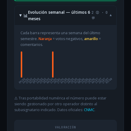
Evolución semanal — últimos 6
2 😡 · 0
📊
▾
meses
💬
Cada barra representa una semana del último
semestre.
Naranja
= votos negativos,
amarillo
=
comentarios.
09/02
16/02
23/02
02/03
09/03
16/03
23/03
30/03
06/04
13/04
20/04
27/04
04/05
11/05
18/05
25/05
01/06
08/06
15/06
22/06
29/06
06/07
13/07
20/07
27/07
03/08
⚠️ Tras portabilidad numérica el número puede estar
siendo gestionado por otro operador distinto al
subasignatario indicado. Datos oficiales:
CNMC
.
VALORACIÓN