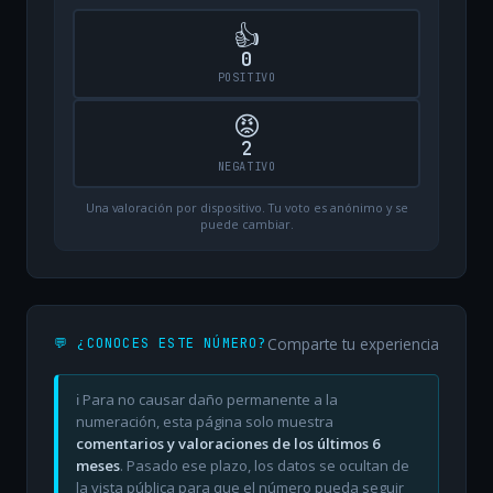
👍
0
POSITIVO
😡
2
NEGATIVO
Una valoración por dispositivo. Tu voto es anónimo y se
puede cambiar.
Comparte tu experiencia
💬 ¿CONOCES ESTE NÚMERO?
ℹ️ Para no causar daño permanente a la
numeración, esta página solo muestra
comentarios y valoraciones de los últimos 6
meses
. Pasado ese plazo, los datos se ocultan de
la vista pública para que el número pueda seguir