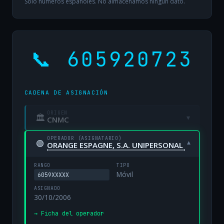
Solo números españoles. No almacenamos ningún dato.
📞 605920723
CADENA DE ASIGNACIÓN
ORIGEN
🏛
▾
CNMC
OPERADOR (ASIGNATARIO)
🟢
▾
ORANGE ESPAGNE, S.A. UNIPERSONAL
RANGO
TIPO
Móvil
6059XXXXX
ASIGNADO
30/10/2006
→ Ficha del operador