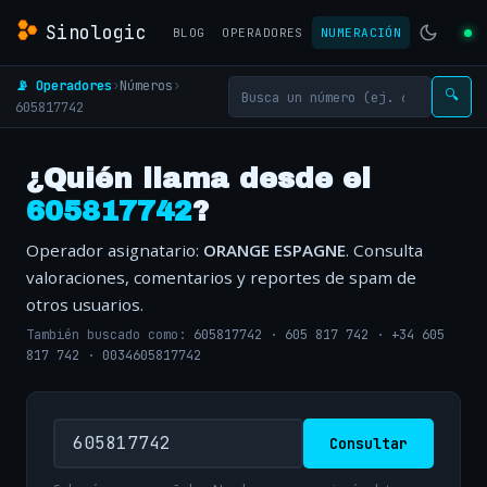
Sinologic
BLOG
OPERADORES
NUMERACIÓN
📡 Operadores
›
Números
›
🔍
605817742
¿Quién llama desde el
605817742
?
Operador asignatario:
ORANGE ESPAGNE
. Consulta
valoraciones, comentarios y reportes de spam de
otros usuarios.
También buscado como:
605817742
·
605 817 742
·
+34 605
817 742
·
0034605817742
Consultar