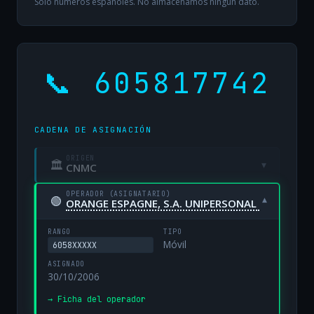
Solo números españoles. No almacenamos ningún dato.
📞 605817742
CADENA DE ASIGNACIÓN
ORIGEN
🏛
▾
CNMC
OPERADOR (ASIGNATARIO)
🟢
▾
ORANGE ESPAGNE, S.A. UNIPERSONAL
RANGO
TIPO
Móvil
6058XXXXX
ASIGNADO
30/10/2006
→ Ficha del operador