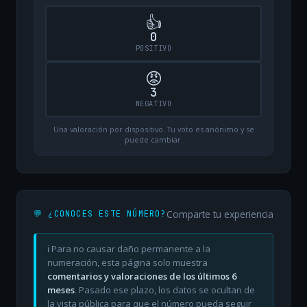
👍
0
POSITIVO
😡
3
NEGATIVO
Una valoración por dispositivo. Tu voto es anónimo y se
puede cambiar.
Comparte tu experiencia
💬 ¿CONOCES ESTE NÚMERO?
ℹ️ Para no causar daño permanente a la
numeración, esta página solo muestra
comentarios y valoraciones de los últimos 6
meses
. Pasado ese plazo, los datos se ocultan de
la vista pública para que el número pueda seguir