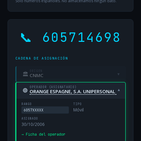
Solo números españoles. No almacenamos ningún dato.
📞 605714698
CADENA DE ASIGNACIÓN
ORIGEN
🏛
▾
CNMC
OPERADOR (ASIGNATARIO)
🟢
▾
ORANGE ESPAGNE, S.A. UNIPERSONAL
RANGO
TIPO
Móvil
6057XXXXX
ASIGNADO
30/10/2006
→ Ficha del operador