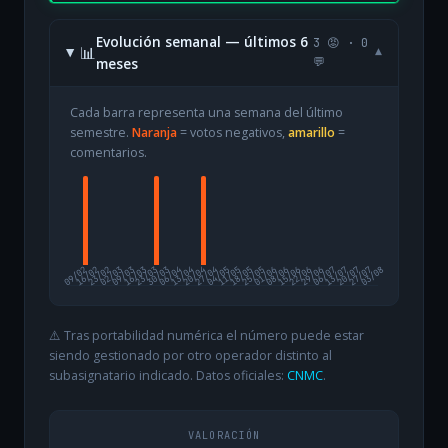
Evolución semanal — últimos 6
3 😡 · 0
📊
▾
meses
💬
Cada barra representa una semana del último
semestre.
Naranja
= votos negativos,
amarillo
=
comentarios.
09/02
16/02
23/02
02/03
09/03
16/03
23/03
30/03
06/04
13/04
20/04
27/04
04/05
11/05
18/05
25/05
01/06
08/06
15/06
22/06
29/06
06/07
13/07
20/07
27/07
03/08
⚠️ Tras portabilidad numérica el número puede estar
siendo gestionado por otro operador distinto al
subasignatario indicado. Datos oficiales:
CNMC
.
VALORACIÓN