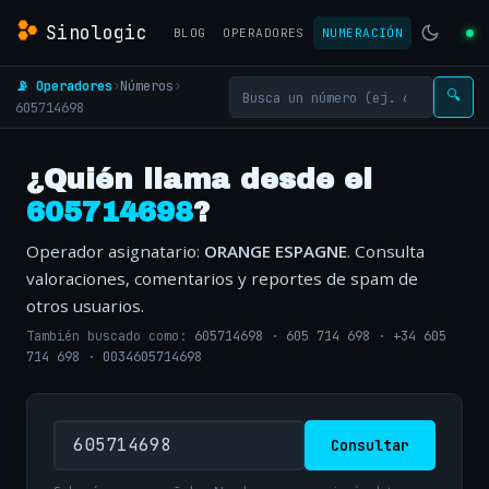
Sinologic
BLOG
OPERADORES
NUMERACIÓN
📡 Operadores
›
Números
›
🔍
605714698
¿Quién llama desde el
605714698
?
Operador asignatario:
ORANGE ESPAGNE
. Consulta
valoraciones, comentarios y reportes de spam de
otros usuarios.
También buscado como:
605714698
·
605 714 698
·
+34 605
714 698
·
0034605714698
Consultar