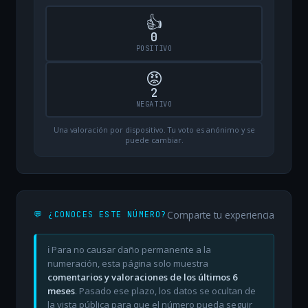
👍
0
POSITIVO
😡
2
NEGATIVO
Una valoración por dispositivo. Tu voto es anónimo y se
puede cambiar.
Comparte tu experiencia
💬 ¿CONOCES ESTE NÚMERO?
ℹ️ Para no causar daño permanente a la
numeración, esta página solo muestra
comentarios y valoraciones de los últimos 6
meses
. Pasado ese plazo, los datos se ocultan de
la vista pública para que el número pueda seguir