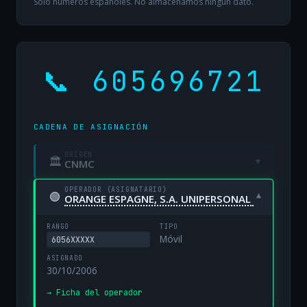
Solo números españoles. No almacenamos ningún dato.
📞 605696721
CADENA DE ASIGNACIÓN
ORIGEN
🏛
▾
CNMC
OPERADOR (ASIGNATARIO)
🟢
▾
ORANGE ESPAGNE, S.A. UNIPERSONAL
RANGO
TIPO
Móvil
6056XXXXX
ASIGNADO
30/10/2006
→ Ficha del operador