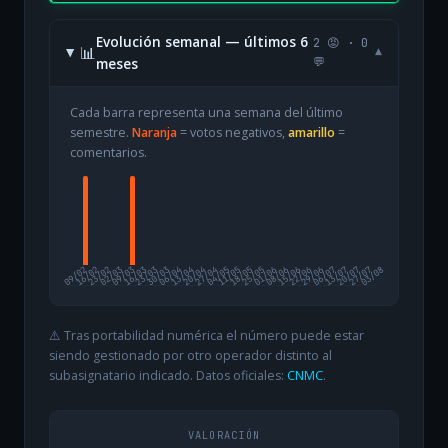
Evolución semanal — últimos 6
2 😡 · 0
📊
▾
meses
💬
Cada barra representa una semana del último
semestre.
Naranja
= votos negativos,
amarillo
=
comentarios.
09/02
16/02
23/02
02/03
09/03
16/03
23/03
30/03
06/04
13/04
20/04
27/04
04/05
11/05
18/05
25/05
01/06
08/06
15/06
22/06
29/06
06/07
13/07
20/07
27/07
03/08
⚠️ Tras portabilidad numérica el número puede estar
siendo gestionado por otro operador distinto al
subasignatario indicado. Datos oficiales:
CNMC
.
VALORACIÓN