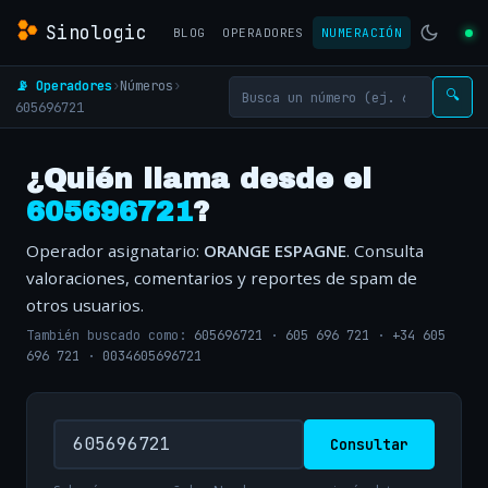
Sinologic
BLOG
OPERADORES
NUMERACIÓN
📡 Operadores
›
Números
›
🔍
605696721
¿Quién llama desde el
605696721
?
Operador asignatario:
ORANGE ESPAGNE
. Consulta
valoraciones, comentarios y reportes de spam de
otros usuarios.
También buscado como:
605696721
·
605 696 721
·
+34 605
696 721
·
0034605696721
Consultar