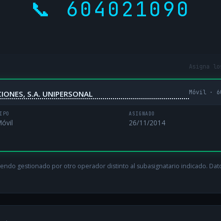
📞 604021090
Asigna lo
Móvil · 6
IONES, S.A. UNIPERSONAL
IPO
ASIGNADO
óvil
26/11/2014
endo gestionado por otro operador distinto al subasignatario indicado. Datos