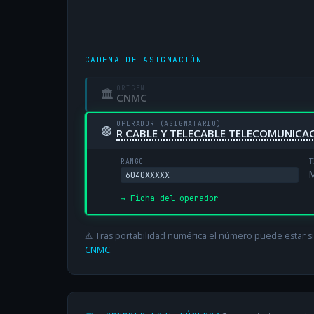
CADENA DE ASIGNACIÓN
ORIGEN
🏛
CNMC
OPERADOR (ASIGNATARIO)
🟢
R CABLE Y TELECABLE TELECOMUNICAC
RANGO
T
M
6040XXXXX
→ Ficha del operador
⚠️ Tras portabilidad numérica el número puede estar si
CNMC
.