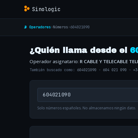
Sinologic
📡 Operadores
›
Números
›
604021090
¿Quién llama desde el
6
Operador asignatario:
R CABLE Y TELECABLE T
También buscado como:
604021090
·
604 021 090
·
+3
Solo números españoles. No almacenamos ningún dato.