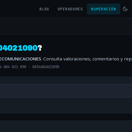
BLOG
OPERADORES
NUMERACIÓN
04021090
?
ELECOMUNICACIONES
. Consulta valoraciones, comentarios y re
4 604 021 090
·
0034604021090