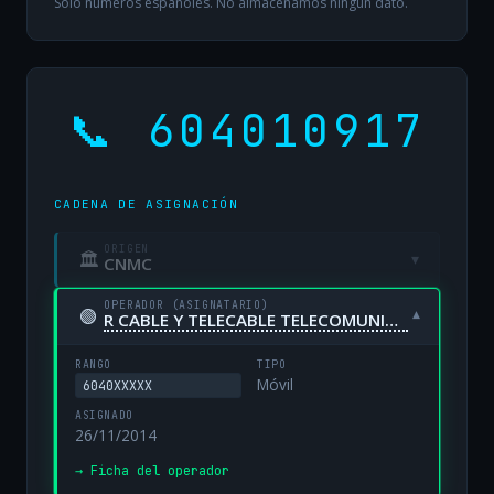
Solo números españoles. No almacenamos ningún dato.
📞 604010917
CADENA DE ASIGNACIÓN
ORIGEN
🏛
▾
CNMC
OPERADOR (ASIGNATARIO)
🟢
▾
R CABLE Y TELECABLE TELECOMUNICACIONES, S.A. UNIPERSONAL
RANGO
TIPO
Móvil
6040XXXXX
ASIGNADO
26/11/2014
→ Ficha del operador