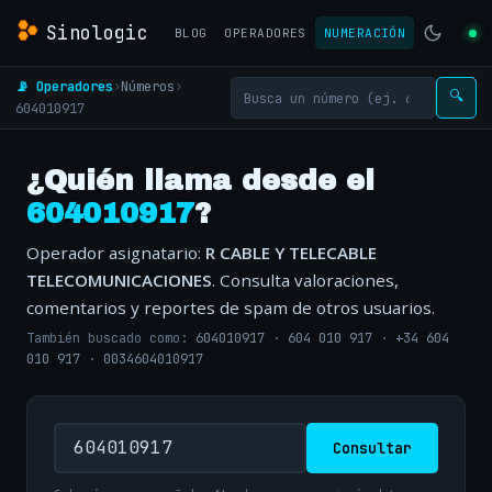
Sinologic
BLOG
OPERADORES
NUMERACIÓN
📡 Operadores
›
Números
›
🔍
604010917
¿Quién llama desde el
604010917
?
Operador asignatario:
R CABLE Y TELECABLE
TELECOMUNICACIONES
. Consulta valoraciones,
comentarios y reportes de spam de otros usuarios.
También buscado como:
604010917
·
604 010 917
·
+34 604
010 917
·
0034604010917
Consultar