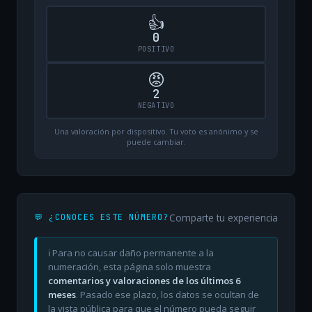
👍
0
POSITIVO
😡
2
NEGATIVO
Una valoración por dispositivo. Tu voto es anónimo y se
puede cambiar.
Comparte tu experiencia
💬 ¿CONOCES ESTE NÚMERO?
ℹ️ Para no causar daño permanente a la
numeración, esta página solo muestra
comentarios y valoraciones de los últimos 6
meses
. Pasado ese plazo, los datos se ocultan de
la vista pública para que el número pueda seguir