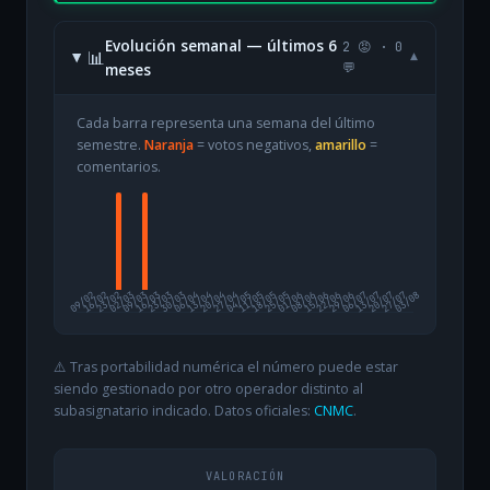
Evolución semanal — últimos 6
2 😡 · 0
📊
▾
meses
💬
Cada barra representa una semana del último
semestre.
Naranja
= votos negativos,
amarillo
=
comentarios.
09/02
16/02
23/02
02/03
09/03
16/03
23/03
30/03
06/04
13/04
20/04
27/04
04/05
11/05
18/05
25/05
01/06
08/06
15/06
22/06
29/06
06/07
13/07
20/07
27/07
03/08
⚠️ Tras portabilidad numérica el número puede estar
siendo gestionado por otro operador distinto al
subasignatario indicado. Datos oficiales:
CNMC
.
VALORACIÓN