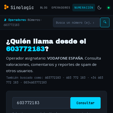
Sinologic
BLOG
OPERADORES
NUMERACIÓN
📡 Operadores
›
Números
›
🔍
603772183
¿Quién llama desde el
603772183
?
Operador asignatario:
VODAFONE ESPAÑA
. Consulta
valoraciones, comentarios y reportes de spam de
otros usuarios.
También buscado como:
603772183
·
603 772 183
·
+34 603
772 183
·
0034603772183
Consultar