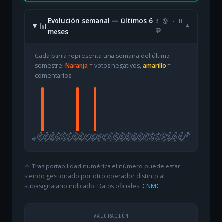
Evolución semanal — últimos 6
3 😡 · 0
📊
▾
meses
💬
Cada barra representa una semana del último
semestre.
Naranja
= votos negativos,
amarillo
=
comentarios.
09/02
16/02
23/02
02/03
09/03
16/03
23/03
30/03
06/04
13/04
20/04
27/04
04/05
11/05
18/05
25/05
01/06
08/06
15/06
22/06
29/06
06/07
13/07
20/07
27/07
03/08
⚠️ Tras portabilidad numérica el número puede estar
siendo gestionado por otro operador distinto al
subasignatario indicado. Datos oficiales:
CNMC
.
VALORACIÓN