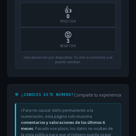
👍
0
POSITIVO
😡
3
NEGATIVO
Una valoración por dispositivo. Tu voto es anónimo y se
puede cambiar.
Comparte tu experiencia
💬 ¿CONOCES ESTE NÚMERO?
ℹ️ Para no causar daño permanente a la
numeración, esta página solo muestra
comentarios y valoraciones de los últimos 6
meses
. Pasado ese plazo, los datos se ocultan de
la vista pública para que el número pueda seguir