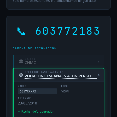
Solo números españoles. No almacenamos ningún dato.
📞 603772183
CADENA DE ASIGNACIÓN
ORIGEN
🏛
▾
CNMC
OPERADOR (ASIGNATARIO)
🟢
▾
VODAFONE ESPAÑA, S.A. UNIPERSONAL
RANGO
TIPO
Móvil
6037XXXXX
ASIGNADO
23/03/2010
→ Ficha del operador