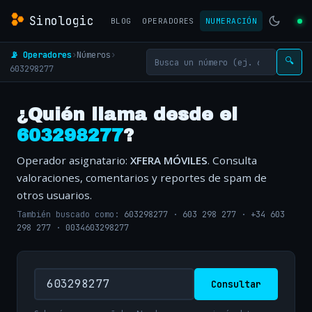
Sinologic
BLOG
OPERADORES
NUMERACIÓN
📡 Operadores
›
Números
›
🔍
603298277
¿Quién llama desde el
603298277
?
Operador asignatario:
XFERA MÓVILES
. Consulta
valoraciones, comentarios y reportes de spam de
otros usuarios.
También buscado como:
603298277
·
603 298 277
·
+34 603
298 277
·
0034603298277
Consultar