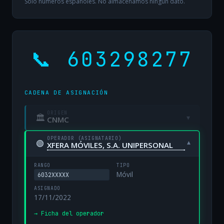
Solo números españoles. No almacenamos ningún dato.
📞 603298277
CADENA DE ASIGNACIÓN
ORIGEN
🏛
▾
CNMC
OPERADOR (ASIGNATARIO)
🟢
▾
XFERA MÓVILES, S.A. UNIPERSONAL
RANGO
TIPO
Móvil
6032XXXXX
ASIGNADO
17/11/2022
→ Ficha del operador