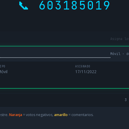
📞 603185019
Asigna lo
Móvil · 6
IPO
ASIGNADO
óvil
17/11/2022
3 
estre.
Naranja
= votos negativos,
amarillo
= comentarios.