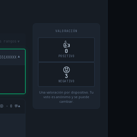
VALORACIÓN
▾
s rangos
👍
0
POSITIVO
▾
031XXXXX
😡
3
NEGATIVO
Una valoración por dispositivo. Tu
voto es anónimo y se puede
cambiar.
▾
😡 · 0 💬