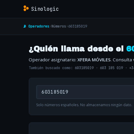
Sinologic
📡 Operadores
›
Números
›
603185019
¿Quién llama desde el
6
Operador asignatario:
XFERA MÓVILES
. Consulta
También buscado como:
603185019
·
603 185 019
·
+3
Solo números españoles. No almacenamos ningún dato.