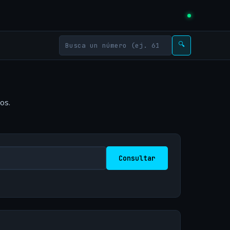
🔍
os.
Consultar