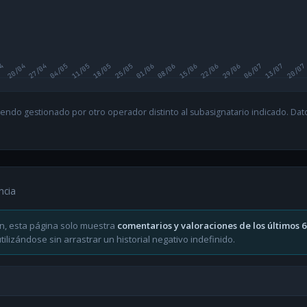
04
20/04
27/04
04/05
11/05
18/05
25/05
01/06
08/06
15/06
22/06
29/06
06/07
13/07
20/07
endo gestionado por otro operador distinto al subasignatario indicado. Datos
ncia
n, esta página solo muestra
comentarios y valoraciones de los últimos 
ilizándose sin arrastrar un historial negativo indefinido.