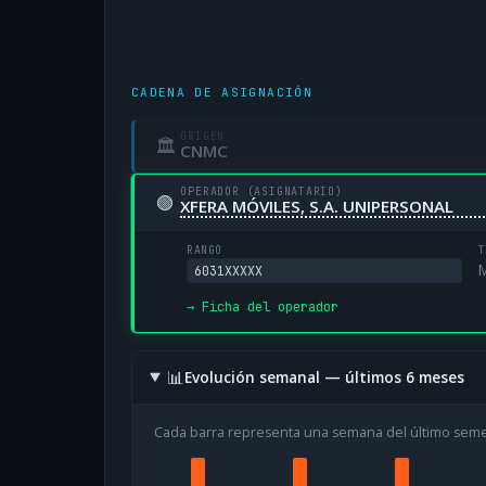
CADENA DE ASIGNACIÓN
ORIGEN
🏛
CNMC
OPERADOR (ASIGNATARIO)
🟢
XFERA MÓVILES, S.A. UNIPERSONAL
RANGO
T
M
6031XXXXX
→ Ficha del operador
📊
Evolución semanal — últimos 6 meses
Cada barra representa una semana del último sem