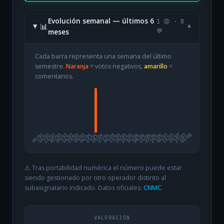
Evolución semanal — últimos 6
1 😡 · 0
📊
▾
meses
💬
Cada barra representa una semana del último
semestre.
Naranja
= votos negativos,
amarillo
=
comentarios.
09/02
16/02
23/02
02/03
09/03
16/03
23/03
30/03
06/04
13/04
20/04
27/04
04/05
11/05
18/05
25/05
01/06
08/06
15/06
22/06
29/06
06/07
13/07
20/07
27/07
03/08
⚠️ Tras portabilidad numérica el número puede estar
siendo gestionado por otro operador distinto al
subasignatario indicado. Datos oficiales:
CNMC
.
VALORACIÓN