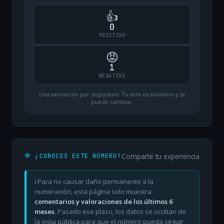
👍
0
POSITIVO
😡
1
NEGATIVO
Una valoración por dispositivo. Tu voto es anónimo y se
puede cambiar.
Comparte tu experiencia
💬 ¿CONOCES ESTE NÚMERO?
ℹ️ Para no causar daño permanente a la
numeración, esta página solo muestra
comentarios y valoraciones de los últimos 6
meses
. Pasado ese plazo, los datos se ocultan de
la vista pública para que el número pueda seguir