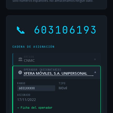
Solo números españoles. No almacenamos ningún dato.
📞 603106193
CADENA DE ASIGNACIÓN
ORIGEN
🏛
▾
CNMC
OPERADOR (ASIGNATARIO)
🟢
▾
XFERA MÓVILES, S.A. UNIPERSONAL
RANGO
TIPO
Móvil
6031XXXXX
ASIGNADO
17/11/2022
→ Ficha del operador