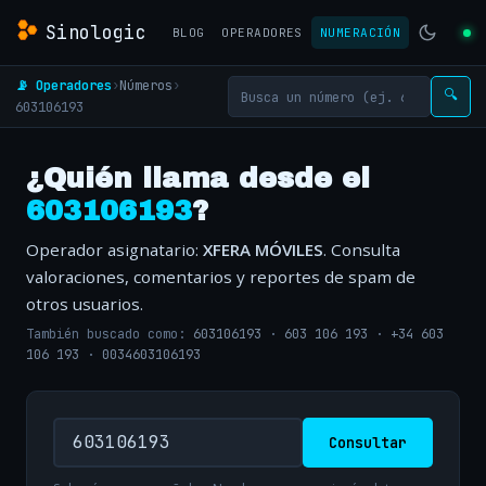
Sinologic
BLOG
OPERADORES
NUMERACIÓN
📡 Operadores
›
Números
›
🔍
603106193
¿Quién llama desde el
603106193
?
Operador asignatario:
XFERA MÓVILES
. Consulta
valoraciones, comentarios y reportes de spam de
otros usuarios.
También buscado como:
603106193
·
603 106 193
·
+34 603
106 193
·
0034603106193
Consultar