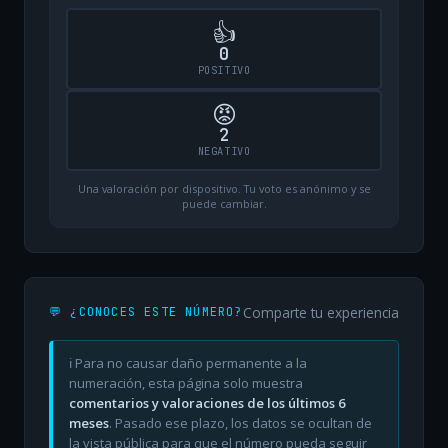
👍
0
POSITIVO
😡
2
NEGATIVO
Una valoración por dispositivo. Tu voto es anónimo y se
puede cambiar.
Comparte tu experiencia
💬 ¿CONOCES ESTE NÚMERO?
ℹ️ Para no causar daño permanente a la
numeración, esta página solo muestra
comentarios y valoraciones de los últimos 6
meses
. Pasado ese plazo, los datos se ocultan de
la vista pública para que el número pueda seguir