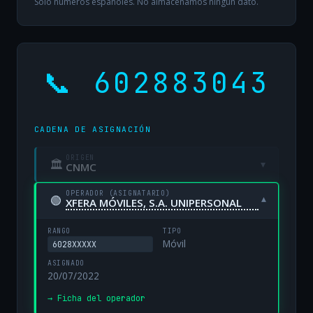
Solo números españoles. No almacenamos ningún dato.
📞 602883043
CADENA DE ASIGNACIÓN
ORIGEN
🏛
▾
CNMC
OPERADOR (ASIGNATARIO)
🟢
▾
XFERA MÓVILES, S.A. UNIPERSONAL
RANGO
TIPO
Móvil
6028XXXXX
ASIGNADO
20/07/2022
→ Ficha del operador