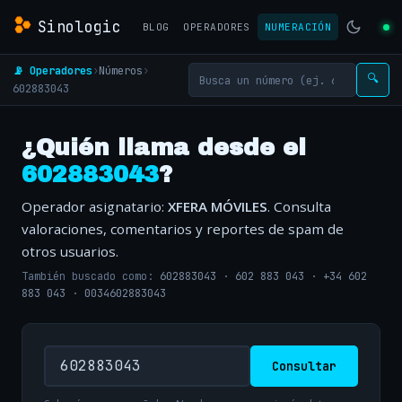
Sinologic
BLOG
OPERADORES
NUMERACIÓN
📡 Operadores
›
Números
›
🔍
602883043
¿Quién llama desde el
602883043
?
Operador asignatario:
XFERA MÓVILES
. Consulta
valoraciones, comentarios y reportes de spam de
otros usuarios.
También buscado como:
602883043
·
602 883 043
·
+34 602
883 043
·
0034602883043
Consultar