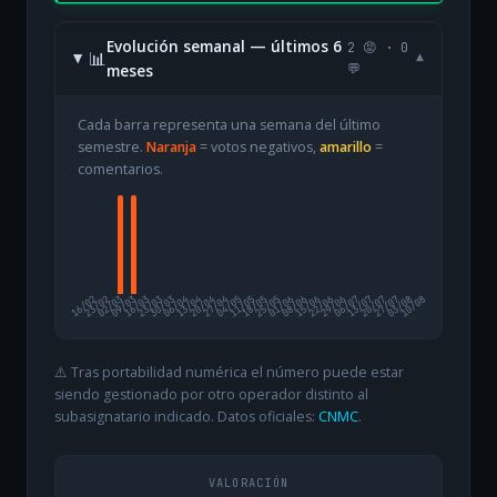
Evolución semanal — últimos 6
2 😡 · 0
📊
▾
meses
💬
Cada barra representa una semana del último
semestre.
Naranja
= votos negativos,
amarillo
=
comentarios.
16/02
23/02
02/03
09/03
16/03
23/03
30/03
06/04
13/04
20/04
27/04
04/05
11/05
18/05
25/05
01/06
08/06
15/06
22/06
29/06
06/07
13/07
20/07
27/07
03/08
10/08
⚠️ Tras portabilidad numérica el número puede estar
siendo gestionado por otro operador distinto al
subasignatario indicado. Datos oficiales:
CNMC
.
VALORACIÓN