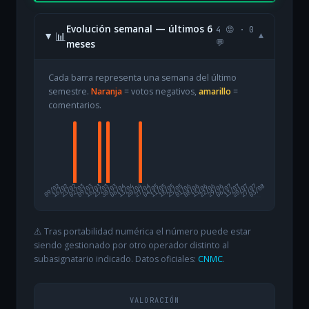
Evolución semanal — últimos 6
4 😡 · 0
📊
▾
meses
💬
Cada barra representa una semana del último
semestre.
Naranja
= votos negativos,
amarillo
=
comentarios.
09/02
16/02
23/02
02/03
09/03
16/03
23/03
30/03
06/04
13/04
20/04
27/04
04/05
11/05
18/05
25/05
01/06
08/06
15/06
22/06
29/06
06/07
13/07
20/07
27/07
03/08
⚠️ Tras portabilidad numérica el número puede estar
siendo gestionado por otro operador distinto al
subasignatario indicado. Datos oficiales:
CNMC
.
VALORACIÓN