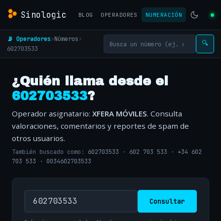
Sinologic
BLOG
OPERADORES
NUMERACIÓN
📡 Operadores
›
Números
›
🔍
602703533
¿Quién llama desde el
602703533
?
Operador asignatario:
XFERA MÓVILES
. Consulta
valoraciones, comentarios y reportes de spam de
otros usuarios.
También buscado como:
602703533
·
602 703 533
·
+34 602
703 533
·
0034602703533
Consultar