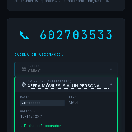
Solo números españoles. No almacenamos ningún dato.
📞 602703533
CADENA DE ASIGNACIÓN
ORIGEN
🏛
▾
CNMC
OPERADOR (ASIGNATARIO)
🟢
▾
XFERA MÓVILES, S.A. UNIPERSONAL
RANGO
TIPO
Móvil
6027XXXXX
ASIGNADO
17/11/2022
→ Ficha del operador