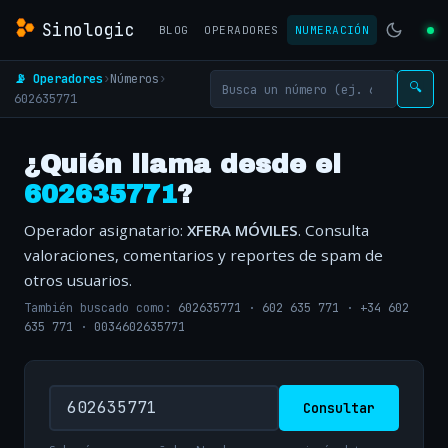
Sinologic
BLOG
OPERADORES
NUMERACIÓN
📡 Operadores
›
Números
›
🔍
602635771
¿Quién llama desde el
602635771
?
Operador asignatario:
XFERA MÓVILES
. Consulta
valoraciones, comentarios y reportes de spam de
otros usuarios.
También buscado como:
602635771
·
602 635 771
·
+34 602
635 771
·
0034602635771
Consultar