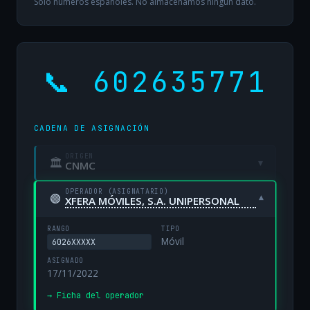
Solo números españoles. No almacenamos ningún dato.
📞 602635771
CADENA DE ASIGNACIÓN
ORIGEN
🏛
▾
CNMC
OPERADOR (ASIGNATARIO)
🟢
▾
XFERA MÓVILES, S.A. UNIPERSONAL
RANGO
TIPO
Móvil
6026XXXXX
ASIGNADO
17/11/2022
→ Ficha del operador