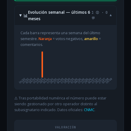
Evolución semanal — últimos 6
1 😡 · 0
📊
▾
meses
💬
Cada barra representa una semana del último
semestre.
Naranja
= votos negativos,
amarillo
=
comentarios.
16/02
23/02
02/03
09/03
16/03
23/03
30/03
06/04
13/04
20/04
27/04
04/05
11/05
18/05
25/05
01/06
08/06
15/06
22/06
29/06
06/07
13/07
20/07
27/07
03/08
10/08
⚠️ Tras portabilidad numérica el número puede estar
siendo gestionado por otro operador distinto al
subasignatario indicado. Datos oficiales:
CNMC
.
VALORACIÓN