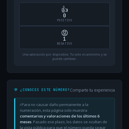
👍
0
POSITIVO
😡
1
NEGATIVO
Una valoración por dispositivo. Tu voto es anónimo y se
puede cambiar.
Comparte tu experiencia
💬 ¿CONOCES ESTE NÚMERO?
ℹ️ Para no causar daño permanente a la
numeración, esta página solo muestra
comentarios y valoraciones de los últimos 6
meses
. Pasado ese plazo, los datos se ocultan de
la vista pública para que el número pueda seguir