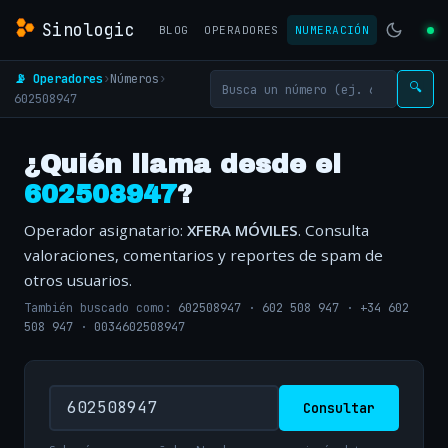
Sinologic
BLOG
OPERADORES
NUMERACIÓN
📡 Operadores
›
Números
›
🔍
602508947
¿Quién llama desde el
602508947
?
Operador asignatario:
XFERA MÓVILES
. Consulta
valoraciones, comentarios y reportes de spam de
otros usuarios.
También buscado como:
602508947
·
602 508 947
·
+34 602
508 947
·
0034602508947
Consultar