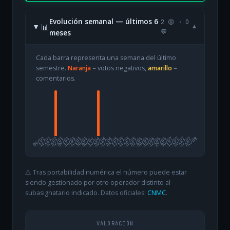
Evolución semanal — últimos 6
2 😡 · 0
📊
▾
meses
💬
Cada barra representa una semana del último
semestre.
Naranja
= votos negativos,
amarillo
=
comentarios.
09/02
16/02
23/02
02/03
09/03
16/03
23/03
30/03
06/04
13/04
20/04
27/04
04/05
11/05
18/05
25/05
01/06
08/06
15/06
22/06
29/06
06/07
13/07
20/07
27/07
03/08
⚠️ Tras portabilidad numérica el número puede estar
siendo gestionado por otro operador distinto al
subasignatario indicado. Datos oficiales:
CNMC
.
VALORACIÓN