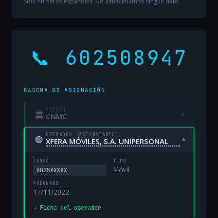
Solo números españoles. No almacenamos ningún dato.
📞 602508947
CADENA DE ASIGNACIÓN
ORIGEN
🏛
▾
CNMC
OPERADOR (ASIGNATARIO)
🟢
▾
XFERA MÓVILES, S.A. UNIPERSONAL
RANGO
TIPO
Móvil
6025XXXXX
ASIGNADO
17/11/2022
→ Ficha del operador