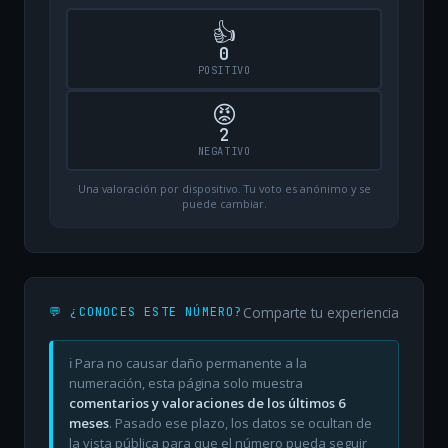
👍
0
POSITIVO
😡
2
NEGATIVO
Una valoración por dispositivo. Tu voto es anónimo y se
puede cambiar.
Comparte tu experiencia
💬 ¿CONOCES ESTE NÚMERO?
ℹ️ Para no causar daño permanente a la
numeración, esta página solo muestra
comentarios y valoraciones de los últimos 6
meses
. Pasado ese plazo, los datos se ocultan de
la vista pública para que el número pueda seguir