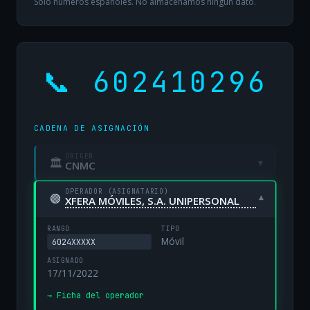
Solo números españoles. No almacenamos ningún dato.
📞 602410296
CADENA DE ASIGNACIÓN
ORIGEN
🏛
▾
CNMC
OPERADOR (ASIGNATARIO)
🟢
▾
XFERA MÓVILES, S.A. UNIPERSONAL
RANGO
TIPO
Móvil
6024XXXXX
ASIGNADO
17/11/2022
→ Ficha del operador