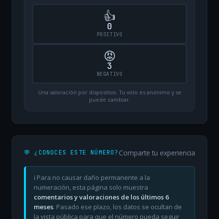
👍
0
POSITIVO
😡
3
NEGATIVO
Una valoración por dispositivo. Tu voto es anónimo y se
puede cambiar.
Comparte tu experiencia
💬 ¿CONOCES ESTE NÚMERO?
ℹ️ Para no causar daño permanente a la
numeración, esta página solo muestra
comentarios y valoraciones de los últimos 6
meses
. Pasado ese plazo, los datos se ocultan de
la vista pública para que el número pueda seguir