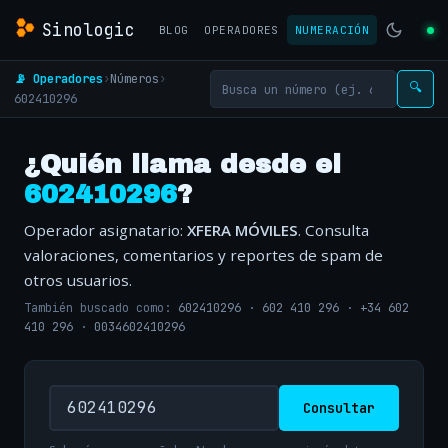
Sinologic
BLOG
OPERADORES
NUMERACIÓN
📡 Operadores
›
Números
›
🔍
602410296
¿Quién llama desde el
602410296
?
Operador asignatario:
XFERA MÓVILES
. Consulta
valoraciones, comentarios y reportes de spam de
otros usuarios.
También buscado como:
602410296
·
602 410 296
·
+34 602
410 296
·
0034602410296
Consultar