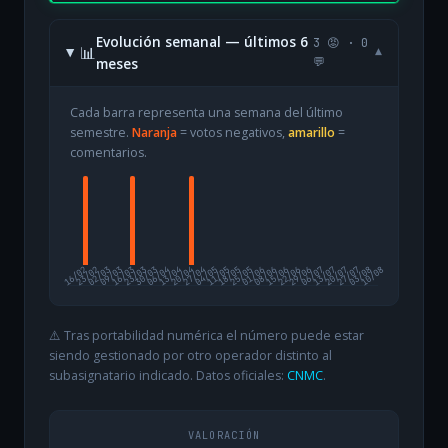
Evolución semanal — últimos 6
3 😡 · 0
📊
▾
meses
💬
Cada barra representa una semana del último
semestre.
Naranja
= votos negativos,
amarillo
=
comentarios.
16/02
23/02
02/03
09/03
16/03
23/03
30/03
06/04
13/04
20/04
27/04
04/05
11/05
18/05
25/05
01/06
08/06
15/06
22/06
29/06
06/07
13/07
20/07
27/07
03/08
10/08
⚠️ Tras portabilidad numérica el número puede estar
siendo gestionado por otro operador distinto al
subasignatario indicado. Datos oficiales:
CNMC
.
VALORACIÓN