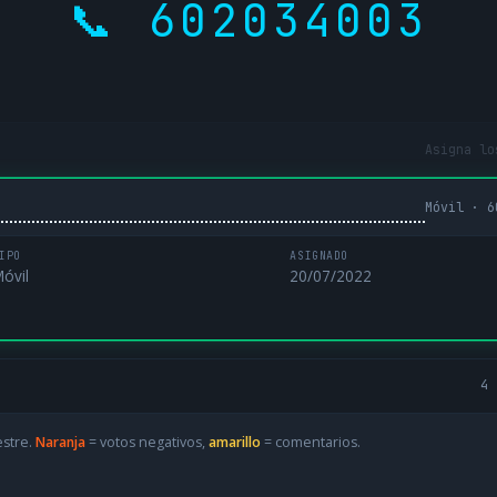
📞 602034003
Asigna lo
Móvil · 6
IPO
ASIGNADO
óvil
20/07/2022
4 
estre.
Naranja
= votos negativos,
amarillo
= comentarios.