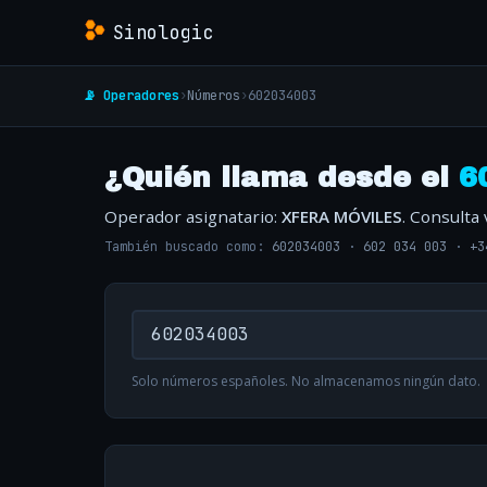
Sinologic
📡 Operadores
›
Números
›
602034003
¿Quién llama desde el
6
Operador asignatario:
XFERA MÓVILES
. Consulta
También buscado como:
602034003
·
602 034 003
·
+3
Solo números españoles. No almacenamos ningún dato.