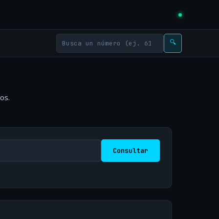
🔍
os.
Consultar