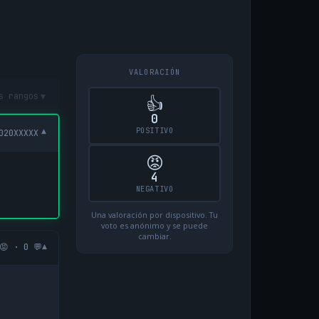
VALORACIÓN
▾
s rangos
👍
0
POSITIVO
▾
020XXXXX
😡
4
NEGATIVO
Una valoración por dispositivo. Tu
voto es anónimo y se puede
cambiar.
▾
😡 · 0 💬