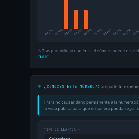
09/02
16/02
23/02
02/03
09/03
16/03
23/03
30/03
06/04
13/
⚠️ Tras portabilidad numérica el número puede estar si
CNMC
.
Comparte tu experie
💬 ¿CONOCES ESTE NÚMERO?
ℹ️ Para no causar daño permanente a la numeració
la vista pública para que el número pueda seguir ut
TIPO DE LLAMADA *