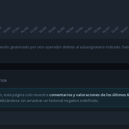
04
20/04
27/04
04/05
11/05
18/05
25/05
01/06
08/06
15/06
22/06
29/06
06/07
13/07
20/07
endo gestionado por otro operador distinto al subasignatario indicado. Datos
ncia
n, esta página solo muestra
comentarios y valoraciones de los últimos 
ilizándose sin arrastrar un historial negativo indefinido.