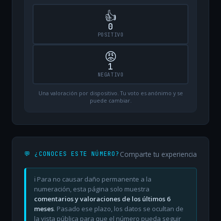
👍
0
POSITIVO
😡
1
NEGATIVO
Una valoración por dispositivo. Tu voto es anónimo y se
puede cambiar.
Comparte tu experiencia
💬 ¿CONOCES ESTE NÚMERO?
ℹ️ Para no causar daño permanente a la
numeración, esta página solo muestra
comentarios y valoraciones de los últimos 6
meses
. Pasado ese plazo, los datos se ocultan de
la vista pública para que el número pueda seguir