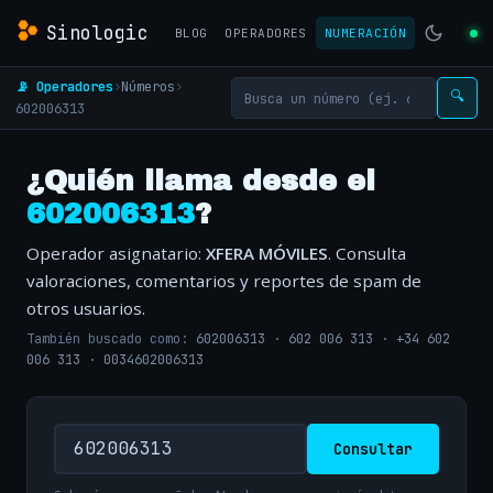
Sinologic
BLOG
OPERADORES
NUMERACIÓN
📡 Operadores
›
Números
›
🔍
602006313
¿Quién llama desde el
602006313
?
Operador asignatario:
XFERA MÓVILES
. Consulta
valoraciones, comentarios y reportes de spam de
otros usuarios.
También buscado como:
602006313
·
602 006 313
·
+34 602
006 313
·
0034602006313
Consultar