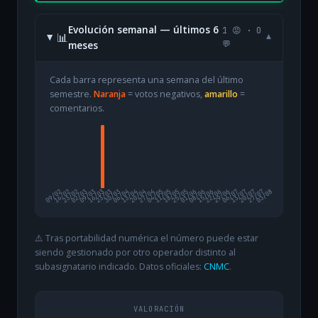
Evolución semanal — últimos 6
1 😡 · 0
📊
▾
meses
💬
Cada barra representa una semana del último
semestre.
Naranja
= votos negativos,
amarillo
=
comentarios.
09/02
16/02
23/02
02/03
09/03
16/03
23/03
30/03
06/04
13/04
20/04
27/04
04/05
11/05
18/05
25/05
01/06
08/06
15/06
22/06
29/06
06/07
13/07
20/07
27/07
03/08
⚠️ Tras portabilidad numérica el número puede estar
siendo gestionado por otro operador distinto al
subasignatario indicado. Datos oficiales:
CNMC
.
VALORACIÓN