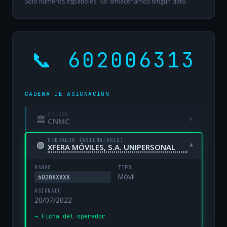
Solo números españoles. No almacenamos ningún dato.
📞 602006313
CADENA DE ASIGNACIÓN
ORIGEN
🏛
▾
CNMC
OPERADOR (ASIGNATARIO)
🟢
▾
XFERA MÓVILES, S.A. UNIPERSONAL
RANGO
TIPO
Móvil
6020XXXXX
ASIGNADO
20/07/2022
→ Ficha del operador