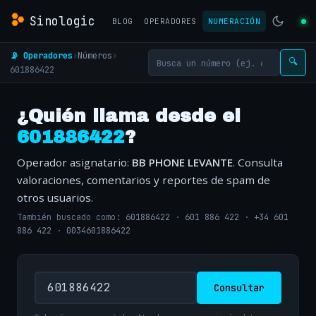
Sinologic
BLOG
OPERADORES
NUMERACIÓN
📡 Operadores
›
Números
›
🔍
601886422
¿Quién llama desde el
601886422
?
Operador asignatario:
BB PHONE LEVANTE
. Consulta
valoraciones, comentarios y reportes de spam de
otros usuarios.
También buscado como:
601886422
·
601 886 422
·
+34 601
886 422
·
0034601886422
Consultar