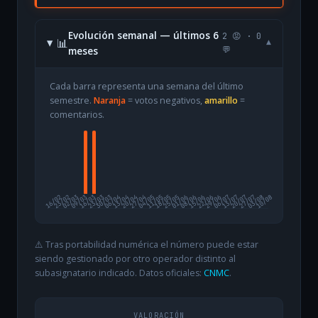
Evolución semanal — últimos 6
2 😡 · 0
📊
▾
meses
💬
Cada barra representa una semana del último
semestre.
Naranja
= votos negativos,
amarillo
=
comentarios.
16/02
23/02
02/03
09/03
16/03
23/03
30/03
06/04
13/04
20/04
27/04
04/05
11/05
18/05
25/05
01/06
08/06
15/06
22/06
29/06
06/07
13/07
20/07
27/07
03/08
10/08
⚠️ Tras portabilidad numérica el número puede estar
siendo gestionado por otro operador distinto al
subasignatario indicado. Datos oficiales:
CNMC
.
VALORACIÓN