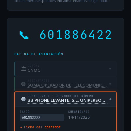
Solo números españoles. No almacenamos ningún dato.
📞 601886422
CADENA DE ASIGNACIÓN
ORIGEN
🏛
▾
CNMC
ASIGNATARIO
🟢
▾
SUMA OPERADOR DE TELECOMUNICACIONES, S.L. UNIPERSONAL
SUBASIGNADO · OPERADOR DEL NÚMERO
🟠
▾
BB PHONE LEVANTE, S.L. UNIPERSONAL
RANGO
SUBASIGNADO
14/11/2025
60188XXXX
→ Ficha del operador