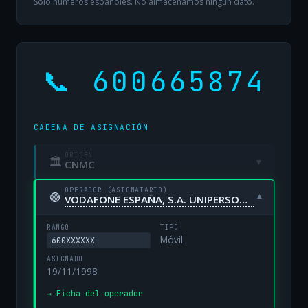
Solo números españoles. No almacenamos ningún dato.
📞 600665874
CADENA DE ASIGNACIÓN
ORIGEN
🏛
▾
CNMC
OPERADOR (ASIGNATARIO)
🟢
▾
VODAFONE ESPAÑA, S.A. UNIPERSONAL
RANGO
TIPO
Móvil
600XXXXXX
ASIGNADO
19/11/1998
→ Ficha del operador