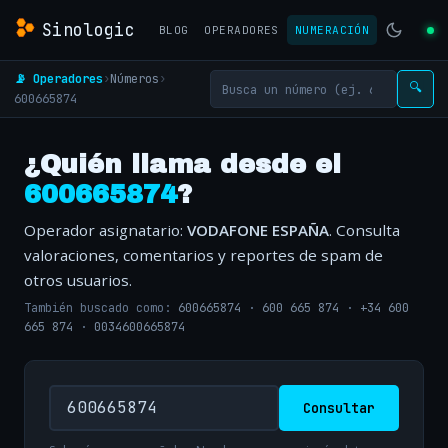
Sinologic
BLOG
OPERADORES
NUMERACIÓN
📡 Operadores
›
Números
›
🔍
600665874
¿Quién llama desde el
600665874
?
Operador asignatario:
VODAFONE ESPAÑA
. Consulta
valoraciones, comentarios y reportes de spam de
otros usuarios.
También buscado como:
600665874
·
600 665 874
·
+34 600
665 874
·
0034600665874
Consultar