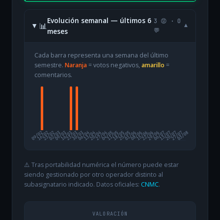
Evolución semanal — últimos 6
3 😡 · 0
📊
▾
meses
💬
Cada barra representa una semana del último
semestre.
Naranja
= votos negativos,
amarillo
=
comentarios.
09/02
16/02
23/02
02/03
09/03
16/03
23/03
30/03
06/04
13/04
20/04
27/04
04/05
11/05
18/05
25/05
01/06
08/06
15/06
22/06
29/06
06/07
13/07
20/07
27/07
03/08
⚠️ Tras portabilidad numérica el número puede estar
siendo gestionado por otro operador distinto al
subasignatario indicado. Datos oficiales:
CNMC
.
VALORACIÓN