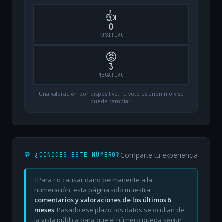
👍
0
POSITIVO
😡
3
NEGATIVO
Una valoración por dispositivo. Tu voto es anónimo y se
puede cambiar.
Comparte tu experiencia
💬 ¿CONOCES ESTE NÚMERO?
ℹ️ Para no causar daño permanente a la
numeración, esta página solo muestra
comentarios y valoraciones de los últimos 6
meses
. Pasado ese plazo, los datos se ocultan de
la vista pública para que el número pueda seguir