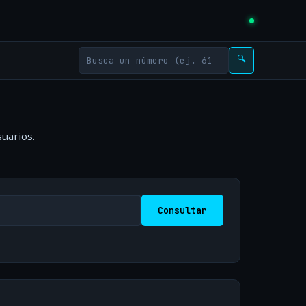
🔍
uarios.
Consultar