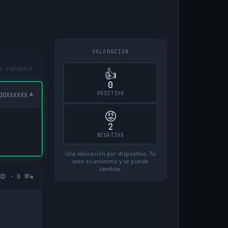
VALORACIÓN
▾
s rangos
👍
0
POSITIVO
▾
00XXXXXX
😡
2
NEGATIVO
Una valoración por dispositivo. Tu
voto es anónimo y se puede
cambiar.
▾
😡 · 0 💬