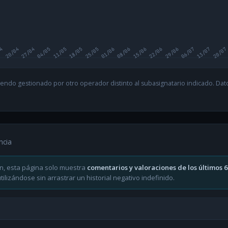
04
20/04
27/04
04/05
11/05
18/05
25/05
01/06
08/06
15/06
22/06
29/06
06/07
13/07
20/07
endo gestionado por otro operador distinto al subasignatario indicado. Datos
ncia
n, esta página solo muestra
comentarios y valoraciones de los últimos 
ilizándose sin arrastrar un historial negativo indefinido.