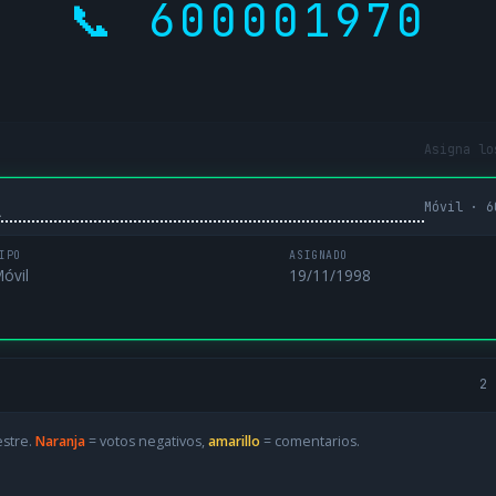
📞 600001970
Asigna lo
Móvil · 6
L
IPO
ASIGNADO
óvil
19/11/1998
2 
estre.
Naranja
= votos negativos,
amarillo
= comentarios.