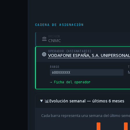
CADENA DE ASIGNACIÓN
ORIGEN
🏛
CNMC
OPERADOR (ASIGNATARIO)
🟢
VODAFONE ESPAÑA, S.A. UNIPERSONA
RANGO
T
M
600XXXXXX
→ Ficha del operador
📊
Evolución semanal — últimos 6 meses
Cada barra representa una semana del último sem