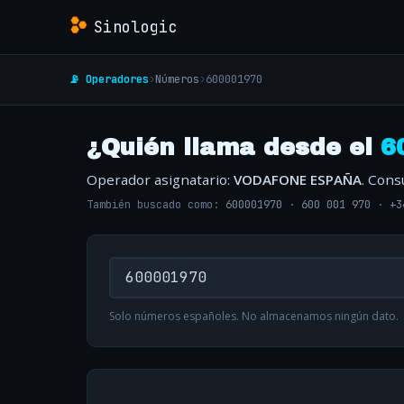
Sinologic
📡 Operadores
›
Números
›
600001970
¿Quién llama desde el
6
Operador asignatario:
VODAFONE ESPAÑA
. Cons
También buscado como:
600001970
·
600 001 970
·
+3
Solo números españoles. No almacenamos ningún dato.