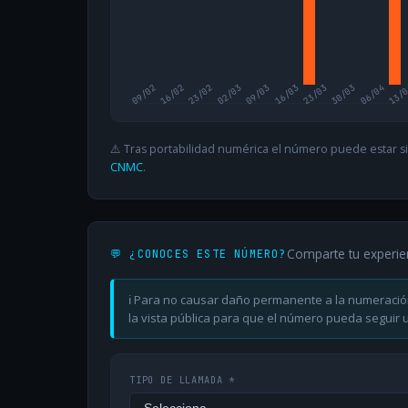
09/02
16/02
23/02
02/03
09/03
16/03
23/03
30/03
06/04
13/
⚠️ Tras portabilidad numérica el número puede estar si
CNMC
.
Comparte tu experie
💬 ¿CONOCES ESTE NÚMERO?
ℹ️ Para no causar daño permanente a la numeració
la vista pública para que el número pueda seguir ut
TIPO DE LLAMADA *