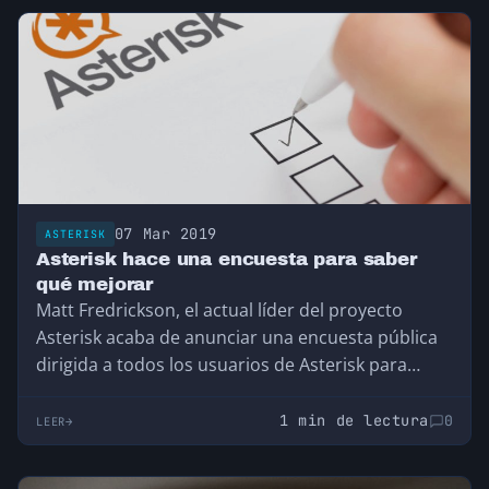
07 Mar 2019
ASTERISK
Asterisk hace una encuesta para saber
qué mejorar
Matt Fredrickson, el actual líder del proyecto
Asterisk acaba de anunciar una encuesta pública
dirigida a todos los usuarios de Asterisk para
preguntar sobre el uso que hacen de sus Asterisk
a fin de poder orientar los desarrollos en mejorar
1 min de lectura
0
LEER
las funcionalidades más demandadas.