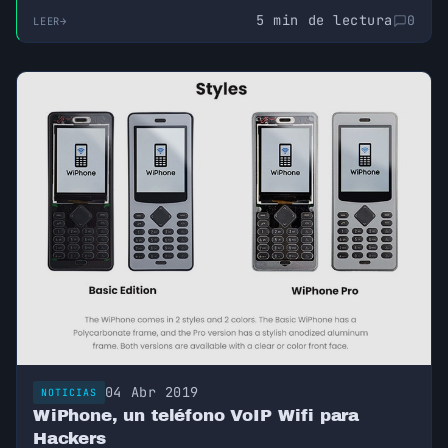
con un aparato que genera un voltaje de 12V en el
5 min de lectura
0
LEER
momento de la alarma, y de ahí teníamos que
conseguir generar una llamada.
04 Abr 2019
NOTICIAS
WiPhone, un teléfono VoIP Wifi para
Hackers