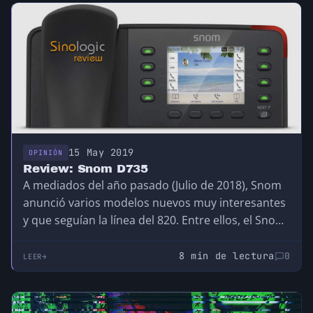
15 May 2019
OPINIÓN
Review: Snom D735
A mediados del año pasado (Julio de 2018), Snom
anunció varios modelos nuevos muy interesantes
y que seguían la línea del 820. Entre ellos, el Snom
D735, un teléfono IP de sobremesa que tenía la
ventaja de tener un precio de un teléfono de gama
8 min de lectura
0
LEER
media (el precio suele rondar los 100€) pero con
características de gama alta y 3 años de garantía
(muchas marcas suelen tener 1 año de garantía,