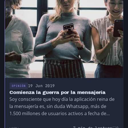
19 Jun 2019
OPINIÓN
Comienza la guerra por la mensajería
Soy consciente que hoy día la aplicación reina de
la mensajería es, sin duda Whatsapp, más de
1.500 millones de usuarios activos a fecha de
Febrero de 2019 es una cifra más que
considerable como para considerarla la