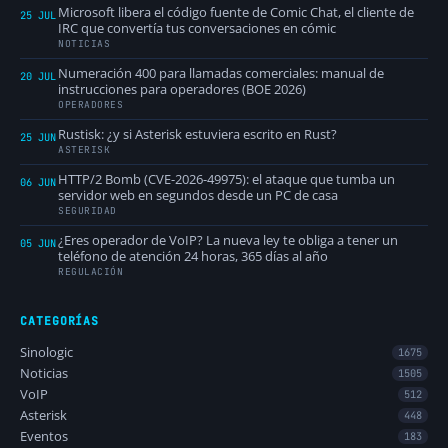
Microsoft libera el código fuente de Comic Chat, el cliente de
25 JUL
IRC que convertía tus conversaciones en cómic
NOTICIAS
Numeración 400 para llamadas comerciales: manual de
20 JUL
instrucciones para operadores (BOE 2026)
OPERADORES
Rustisk: ¿y si Asterisk estuviera escrito en Rust?
25 JUN
ASTERISK
HTTP/2 Bomb (CVE-2026-49975): el ataque que tumba un
06 JUN
servidor web en segundos desde un PC de casa
SEGURIDAD
¿Eres operador de VoIP? La nueva ley te obliga a tener un
05 JUN
teléfono de atención 24 horas, 365 días al año
REGULACIÓN
CATEGORÍAS
Sinologic
1675
Noticias
1505
VoIP
512
Asterisk
448
Eventos
183