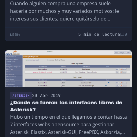
Cuando alguien compra una empresa suele
hacerla por muchos y muy variados motivos: le
interesa sus clientes, quiere quitárselo de
competencia, lo ve como una empresa con un
gran potencial de crecimiento o cientos de
5 min de lectura
0
LEER
razones más. Esto es noticia hoy en Sangoma al
conocerse que varios miembros importantes de
Sangoma se han ido: Tony Lewis y Brian Walters
(los creadores iniciales de FreePBX) y también Rob
Thomas y Philippe Lindheimer (desarrolladores
principales del proyecto FreePBX).
20 Abr 2019
ASTERISK
¿Dónde se fueron los interfaces libres de
Asterisk?
Hubo un tiempo en el que llegamos a contar hasta
7 interfaces webs opensource para gestionar
Asterisk: Elastix, Asterisk-GUI, FreePBX, Askorzia,