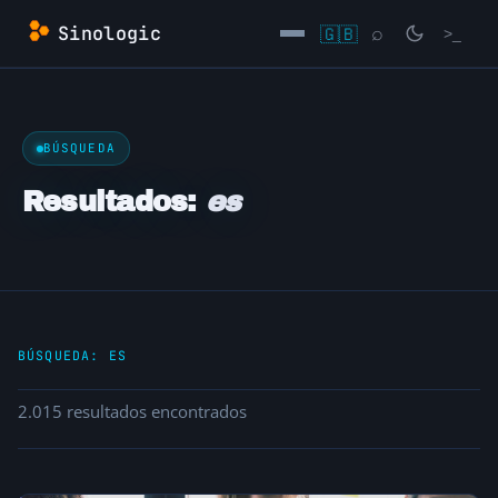
Saltar
Sinologic
🇬🇧
⌕
>_
al
contenido
→
BÚSQUEDA
Resultados:
es
BÚSQUEDA:
ES
2.015 resultados encontrados