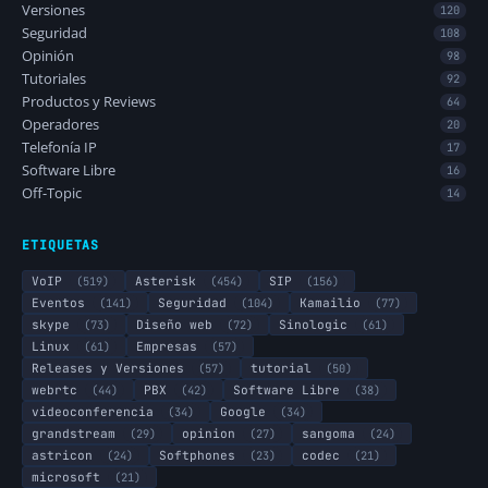
Versiones
120
Seguridad
108
Opinión
98
Tutoriales
92
Productos y Reviews
64
Operadores
20
Telefonía IP
17
Software Libre
16
Off-Topic
14
ETIQUETAS
VoIP
(519)
Asterisk
(454)
SIP
(156)
Eventos
(141)
Seguridad
(104)
Kamailio
(77)
skype
(73)
Diseño web
(72)
Sinologic
(61)
Linux
(61)
Empresas
(57)
Releases y Versiones
(57)
tutorial
(50)
webrtc
(44)
PBX
(42)
Software Libre
(38)
videoconferencia
(34)
Google
(34)
grandstream
(29)
opinion
(27)
sangoma
(24)
astricon
(24)
Softphones
(23)
codec
(21)
microsoft
(21)