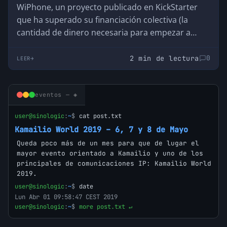
WiPhone , un proyecto publicado en KickStarter
que ha superado su financiación colectiva (la
cantidad de dinero necesaria para empezar a
producirlo) que consiste en un teléfono móvil Wifi
con un diseño "minimalista" y basado en la
2 min de lectura
0
LEER
filosofía Open Hardware lo que lo convierte en
una herramienta que puede ayudar a futuros
desarrollos.
eventos — ◈
user@sinologic
:
~
$
cat post.txt
Kamailio World 2019 – 6, 7 y 8 de Mayo
Queda poco más de un mes para que de lugar el
mayor evento orientado a Kamailio y uno de los
principales de comunicaciones IP: Kamailio World
2019.
user@sinologic
:
~
$
date
Lun Abr 01 09:58:47 CEST 2019
user@sinologic
:
~
$
more post.txt ↵