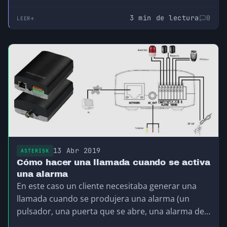
Vicidial, IncrediblePBX y algunos otros que no
recuerdo. Hoy día solo existen dos interfaces
3 min de lectura
0
LEER
libres que siguen manteniéndose (igual hay más,
pero son los que conozco): FreePBX (en manos de
Sangoma) e Issabel.
13 Abr 2019
ASTERISK
Cómo hacer una llamada cuando se activa
una alarma
En este caso un cliente necesitaba generar una
llamada cuando se produjera una alarma (un
pulsador, una puerta que se abre, una alarma de
seguridad o de incendios, etc.). Para ello contaban