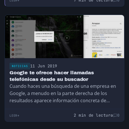
7 min de lectura
0
LEER
triunfadora dentro de la larga lista de aplicaciones
de mensajería instantánea frente a otros como
Telegram que, pese a tener mejores
características, únicamente cuenta con 200
millones de usuarios activos.
11 Jun 2019
NOTICIAS
Google te ofrece hacer llamadas
telefónicas desde su buscador
Cuando haces una búsqueda de una empresa en
Google, a menudo en la parte derecha de los
resultados aparece información concreta de…
2 min de lectura
0
LEER