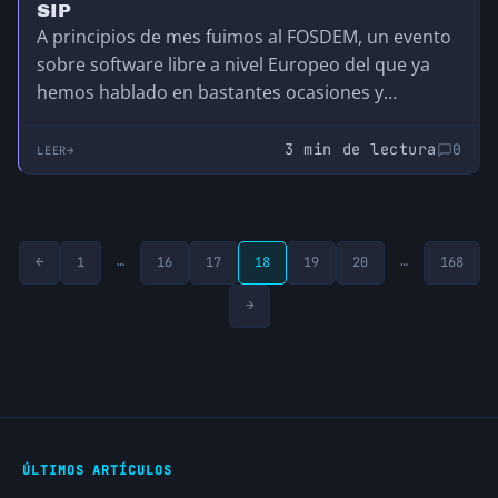
SIP
A principios de mes fuimos al FOSDEM, un evento
sobre software libre a nivel Europeo del que ya
hemos hablado en bastantes ocasiones y
estuvimos en el DevRoom de RTC (RealTime
Communications) en el que pudimos aprender y
3 min de lectura
0
LEER
tomarle bastante el pulso a muchas de las
conferencias que allí se dieron. Hubo muchas que
me gustaron, pero me sorprendieron dos
conferencias relativas a la monitorización de
…
…
←
1
16
17
18
19
20
168
trazas VoIP.
→
ÚLTIMOS ARTÍCULOS