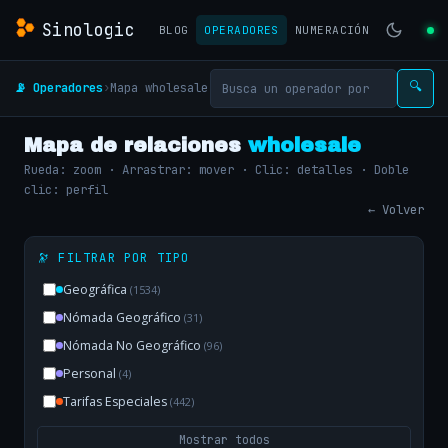
Sinologic
BLOG
OPERADORES
NUMERACIÓN
📡 Operadores
›
Mapa wholesale
🔍
Mapa de relaciones
wholesale
Rueda: zoom · Arrastrar: mover · Clic: detalles · Doble
clic: perfil
← Volver
🔭 FILTRAR POR TIPO
Geográfica
(1534)
Nómada Geográfico
(31)
Nómada No Geográfico
(96)
Personal
(4)
Tarifas Especiales
(442)
Mostrar todos