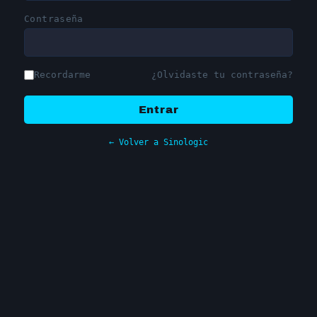
Contraseña
Recordarme
¿Olvidaste tu contraseña?
Entrar
← Volver a Sinologic