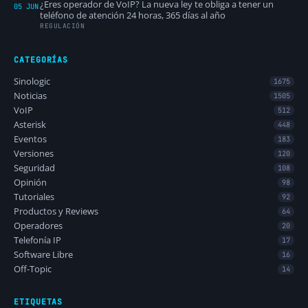
¿Eres operador de VoIP? La nueva ley te obliga a tener un
05 JUN
teléfono de atención 24 horas, 365 días al año
REGULACIÓN
CATEGORÍAS
Sinologic
1675
Noticias
1505
VoIP
512
Asterisk
448
Eventos
183
Versiones
120
Seguridad
108
Opinión
98
Tutoriales
92
Productos y Reviews
64
Operadores
20
Telefonía IP
17
Software Libre
16
Off-Topic
14
ETIQUETAS