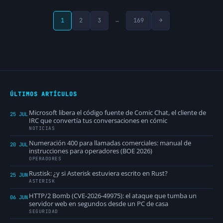
…
1
2
3
169
→
ÚLTIMOS ARTÍCULOS
Microsoft libera el código fuente de Comic Chat, el cliente de
25 JUL
IRC que convertía tus conversaciones en cómic
NOTICIAS
Numeración 400 para llamadas comerciales: manual de
20 JUL
instrucciones para operadores (BOE 2026)
OPERADORES
Rustisk: ¿y si Asterisk estuviera escrito en Rust?
25 JUN
ASTERISK
HTTP/2 Bomb (CVE-2026-49975): el ataque que tumba un
06 JUN
servidor web en segundos desde un PC de casa
SEGURIDAD