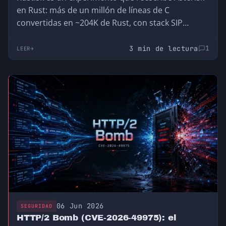
en Rust: más de un millón de líneas de C
convertidas en ~204K de Rust, con stack SIP
propio, seguridad de memoria y SIP 2-5x más
rápido. Prometedor, pero todavía lejos de
3 min de lectura
1
LEER
producción. Lo analizamos.
06 Jun 2026
SEGURIDAD
HTTP/2 Bomb (CVE-2026-49975): el