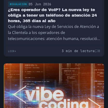
05 Jun 2026
REGULACIÓN
¿Eres operador de VoIP? La nueva ley te
obliga a tener un teléfono de atención 24
horas, 365 días al año
Qué obliga la nueva Ley de Servicios de Atención a
la Clientela a los operadores de
telecomunicaciones: atención humana, resolución
en 15 días y soporte 24 horas para cortes de
servicio.
3 min de lectura
0
LEER