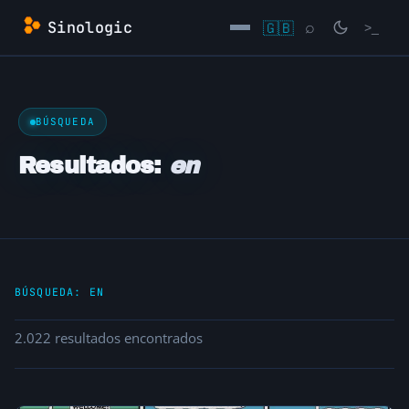
Saltar
Sinologic
🇬🇧
⌕
>_
al
contenido
→
BÚSQUEDA
Resultados:
en
BÚSQUEDA:
EN
2.022 resultados encontrados